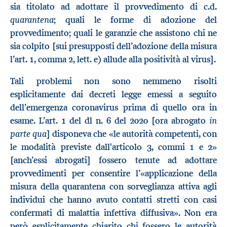
sia titolato ad adottare il provvedimento di c.d.
quarantena
; quali le forme di adozione del
provvedimento; quali le garanzie che assistono chi ne
sia colpito [sui presupposti dell’adozione della misura
l’art. 1, comma 2, lett. e) allude alla positività al virus].
Tali problemi non sono nemmeno risolti
esplicitamente dai decreti legge emessi a seguito
dell’emergenza coronavirus prima di quello ora in
in
esame. L’art. 1 del dl n. 6 del 2020 [ora abrogato
parte qua
] disponeva che «le autorità competenti, con
le modalità previste dall'articolo 3, commi 1 e 2»
[anch’essi abrogati] fossero tenute ad adottare
provvedimenti per consentire l’«applicazione della
misura della quarantena con sorveglianza attiva agli
individui che hanno avuto contatti stretti con casi
confermati di malattia infettiva diffusiva». Non era
però esplicitamente chiarito chi fossero le autorità