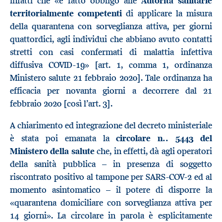
infatti che «è fatto obbligo alle
Autorità sanitarie
territorialmente competenti
di applicare la misura
della quarantena con sorveglianza attiva, per giorni
quattordici, agli individui che abbiano avuto contatti
stretti con casi confermati di malattia infettiva
diffusiva COVID-19» [art. 1, comma 1, ordinanza
Ministero salute 21 febbraio 2020]. Tale ordinanza ha
efficacia per novanta giorni a decorrere dal 21
febbraio 2020 [così l’art. 3].
A chiarimento ed integrazione del decreto ministeriale
è stata poi emanata la
circolare n.. 5443 del
Ministero della salute
che, in effetti, dà agli operatori
della sanità pubblica – in presenza di soggetto
riscontrato positivo al tampone per SARS-COV-2 ed al
momento asintomatico – il potere di disporre la
«quarantena domiciliare con sorveglianza attiva per
14 giorni». La circolare in parola è esplicitamente