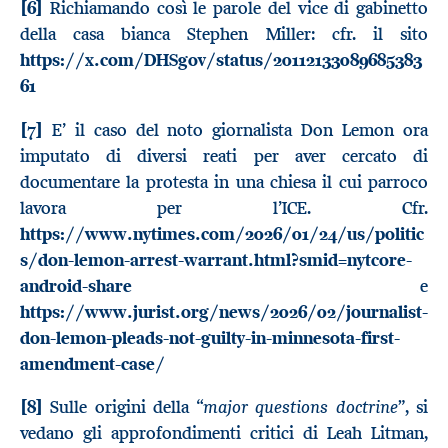
[6]
Richiamando così le parole del vice di gabinetto
della casa bianca Stephen Miller: cfr. il sito
https://x.com/DHSgov/status/20112133089685383
61
[7]
E’ il caso del noto giornalista Don Lemon ora
imputato di diversi reati per aver cercato di
documentare la protesta in una chiesa il cui parroco
lavora per l’ICE. Cfr.
https://www.nytimes.com/2026/01/24/us/politic
s/don-lemon-arrest-warrant.html?smid=nytcore-
android-share
e
https://www.jurist.org/news/2026/02/journalist-
don-lemon-pleads-not-guilty-in-minnesota-first-
amendment-case/
major questions doctrine
[8]
Sulle origini della “
”, si
vedano gli approfondimenti critici di Leah Litman,