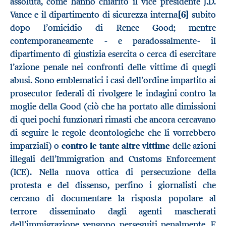
assoluta, come hanno chiarito il vice presidente J.D.
Vance e il dipartimento di sicurezza interna
[6]
subito
dopo l’omicidio di Renee Good; mentre
contemporaneamente - e paradossalmente- il
dipartimento di giustizia esercita o cerca di esercitare
l’azione penale nei confronti delle vittime di quegli
abusi. Sono emblematici i casi dell’ordine impartito ai
prosecutor federali di rivolgere le indagini contro la
moglie della Good (ciò che ha portato alle dimissioni
di quei pochi funzionari rimasti che ancora cercavano
di seguire le regole deontologiche che li vorrebbero
imparziali) o
contro le tante altre vittime
delle azioni
illegali dell’Immigration and Customs Enforcement
(ICE). Nella nuova ottica di persecuzione della
protesta e del dissenso, perfino i giornalisti che
cercano di documentare la risposta popolare al
terrore disseminato dagli agenti mascherati
dell’immigrazione vengono perseguiti penalmente. E