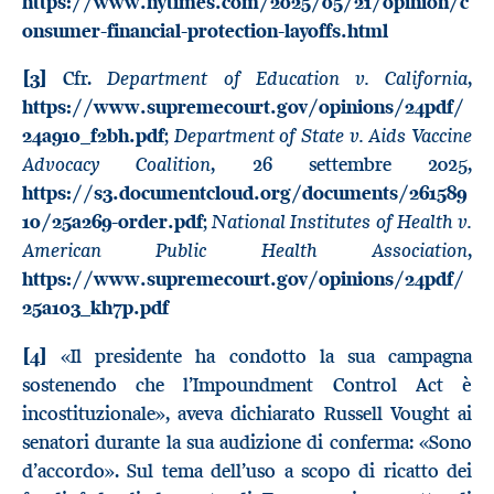
https://www.nytimes.com/2025/05/21/opinion/c
onsumer-financial-protection-layoffs.html
Department of Education v. California
[3]
Cfr.
,
https://www.supremecourt.gov/opinions/24pdf/
Department of State v. Aids Vaccine
24a910_f2bh.pdf
;
Advocacy Coalition
, 26 settembre 2025,
https://s3.documentcloud.org/documents/261589
National Institutes of Health v.
10/25a269-order.pdf
;
American Public Health Association
,
https://www.supremecourt.gov/opinions/24pdf/
25a103_kh7p.pdf
[4]
«Il presidente ha condotto la sua campagna
sostenendo che l’Impoundment Control Act è
incostituzionale», aveva dichiarato Russell Vought ai
senatori durante la sua audizione di conferma: «Sono
d’accordo». Sul tema dell’uso a scopo di ricatto dei