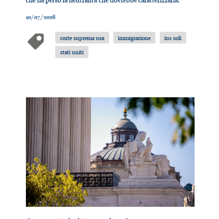
10/07/2026
corte suprema usa
immigrazione
ius soli
stati uniti