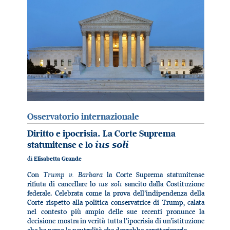
Osservatorio internazionale
Diritto e ipocrisia. La Corte Suprema
statunitense e lo
ius soli
di
Elisabetta Grande
Trump v. Barbara
Con
la Corte Suprema statunitense
ius soli
rifiuta di cancellare lo
sancito dalla Costituzione
federale. Celebrata come la prova dell’indipendenza della
Corte rispetto alla politica conservatrice di Trump, calata
nel contesto più ampio delle sue recenti pronunce la
decisione mostra in verità tutta l’ipocrisia di un’istituzione
che ha perso la neutralità che dovrebbe caratterizzarla.