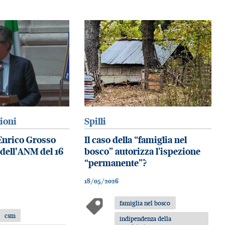
zioni
Spilli
 Enrico Grosso
Il caso della “famiglia nel
 dell'ANM del 16
bosco” autorizza l’ispezione
“permanente”?
18/05/2026
famiglia nel bosco
csm
indipendenza della