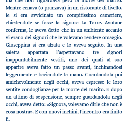
ma che non riguardava però la morte del marito.
Mentre cenava (o pranzava) in un ristorante di livello,
le si era avvicinato un compitissimo cameriere,
chiedendole se fosse la signora La Torre. Avutane
conferma, le aveva detto che in un ambiente accanto
vi erano dei signori che le volevano rendere omaggio.
Giuseppina si era alzata e lo aveva seguito. In una
saletta appartata l’aspettavano tre signori
inappuntabilmente vestiti, uno dei quali al suo
apparire aveva fatto un passo avanti, inchinandosi
leggermente e baciandole la mano. Guardandola poi
amichevolmente negli occhi, aveva espresso le loro
sentite condoglianze per la morte del marito. E dopo
un attimo di sospensione, sempre guardandola negli
occhi, aveva detto: «Signora, volevamo dirle che non è
cosa nostra». E con nuovi inchini, l’incontro era finito
lì.