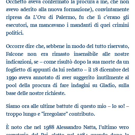
Occhetto aveva confermato la procura a me, che non
avevo aderito alla nuova formazione), convintamente
L’Ora
ripresa da
di Palermo, fu che lì c’erano gli
esecutori, ma mancavano i mandanti di quei crimini
politici.
Occorre dire che, sebbene in modo del tutto riservato,
Falcone non era rimasto insensibile alle nostre
indicazioni, se – come risultò dopo la sua morte da un
foglietto di appunti da lui redatto – il 18 dicembre del
1990 aveva annotato di aver suggerito inutilmente al
pool della procura di fare indagini su Gladio, sulla
base delle nostre richieste.
Siamo ora alle ultime battute di questo mio – lo so! –
troppo lungo e “irregolare” contributo.
È noto che nel 1988 Alessandro Natta, l’ultimo vero
segretario del Pci, eletto nel 1984 quando dopo la