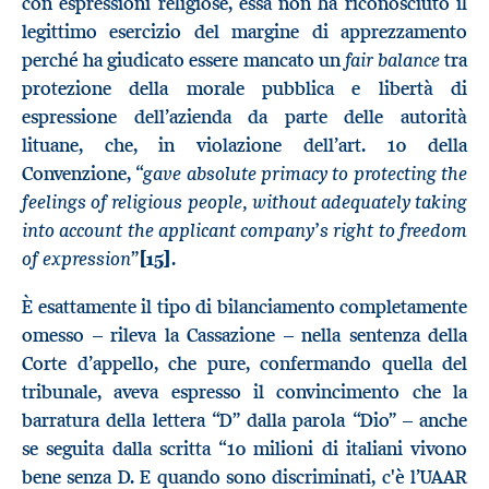
con espressioni religiose, essa non ha riconosciuto il
legittimo esercizio del margine di apprezzamento
fair balance
perché ha giudicato essere mancato un
tra
protezione della morale pubblica e libertà di
espressione dell’azienda da parte delle autorità
lituane, che, in violazione dell’art. 10 della
gave absolute primacy to
protecting the
Convenzione, “
feelings of religious people, without adequately taking
into account the applicant company’s right to freedom
of expression
”
[15]
.
È esattamente il tipo di bilanciamento completamente
omesso – rileva la Cassazione – nella sentenza della
Corte d’appello, che pure, confermando quella del
tribunale, aveva espresso il convincimento che la
barratura della lettera “D” dalla parola “Dio” – anche
se seguita dalla scritta “10 milioni di italiani vivono
bene senza D. E quando sono discriminati, c'è l’UAAR