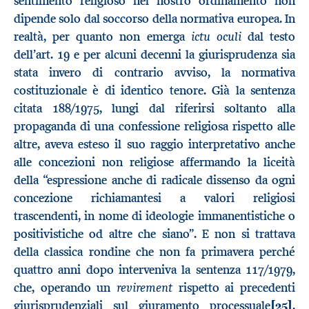
sentimento religioso nel nostro ordinamento non
dipende solo dal soccorso della normativa europea. In
ictu oculi
realtà, per quanto non emerga
dal testo
dell’art. 19 e per alcuni decenni la giurisprudenza sia
stata invero di contrario avviso, la normativa
costituzionale è di identico tenore. Già la sentenza
citata 188/1975, lungi dal riferirsi soltanto alla
propaganda di una confessione religiosa rispetto alle
altre, aveva esteso il suo raggio interpretativo anche
alle concezioni non religiose affermando la liceità
della “espressione anche di radicale dissenso da ogni
concezione richiamantesi a valori religiosi
trascendenti, in nome di ideologie immanentistiche o
positivistiche od altre che siano”. E non si trattava
della classica rondine che non fa primavera perché
quattro anni dopo interveniva la sentenza 117/1979,
revirement
che, operando un
rispetto ai precedenti
giurisprudenziali sul giuramento processuale
[25]
,