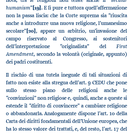
nota, tra le religioni non teiste anche il “
humanism
”
[19]
. E lì pure e tuttora quell’affermazione
non la passa liscia: che la Corte suprema sia “riuscita
anche a introdurre una nuova religione, l’umanesimo
secolare”
[20]
, appare un arbitrio, un’invasione del
campo riservato al Congresso, ai sostenitori
First
dell’interpretazione “originalista” del
Amendment
, secondo la volontà (originale, appunto)
dei padri costituenti.
Il rischio di una tutela ineguale di tali situazioni di
fatto non esiste alla stregua dell’art. 9 CEDU che pone
sullo stesso piano delle religioni anche le
“convinzioni” non religiose e, quindi, anche a queste si
estende il “diritto di convincere” a cambiare religione
o abbandonarla. Analogamente dispone l’art. 10 della
Carta dei diritti fondamentali dell’Unione europea, che
ha lo stesso valore dei trattati, e, del resto, l’art. 17 del