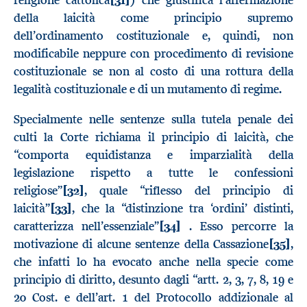
religione cattolica
[31]
) che giustifica l’affermazione
della laicità come principio supremo
dell’ordinamento costituzionale e, quindi, non
modificabile neppure con procedimento di revisione
costituzionale se non al costo di una rottura della
legalità costituzionale e di un mutamento di regime.
Specialmente nelle sentenze sulla tutela penale dei
culti la Corte richiama il principio di laicità, che
“comporta equidistanza e imparzialità della
legislazione rispetto a tutte le confessioni
religiose”
[32]
, quale “riflesso del principio di
laicità”
[33]
, che la “distinzione tra ‘ordini’ distinti,
caratterizza nell’essenziale”
[34]
. Esso percorre la
motivazione di alcune sentenze della Cassazione
[35]
,
che infatti lo ha evocato anche nella specie come
principio di diritto, desunto dagli “artt. 2, 3, 7, 8, 19 e
20 Cost. e dell’art. 1 del Protocollo addizionale al