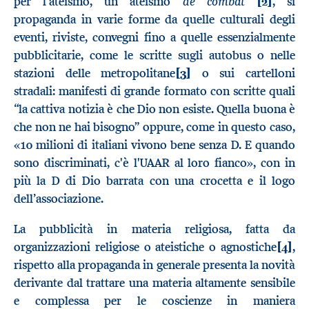
de combat
per l’ateismo, un ateismo
[2]
, si
propaganda in varie forme da quelle culturali degli
eventi, riviste, convegni fino a quelle essenzialmente
pubblicitarie, come le scritte sugli autobus o nelle
stazioni delle metropolitane
[3]
o sui cartelloni
stradali: manifesti di grande formato con scritte quali
“la cattiva notizia è che Dio non esiste. Quella buona è
che non ne hai bisogno” oppure, come in questo caso,
«10 milioni di italiani vivono bene senza D. E quando
sono discriminati, c'è l'UAAR al loro fianco», con in
più la D di Dio barrata con una crocetta e il logo
dell’associazione.
La pubblicità in materia religiosa, fatta da
organizzazioni religiose o ateistiche o agnostiche
[4]
,
rispetto alla propaganda in generale presenta la novità
derivante dal trattare una materia altamente sensibile
e complessa per le coscienze in maniera