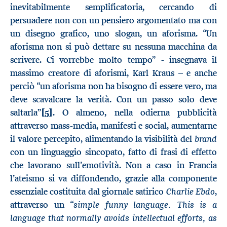
inevitabilmente semplificatoria, cercando di
persuadere non con un pensiero argomentato ma con
un disegno grafico, uno slogan, un aforisma. “Un
aforisma non si può dettare su nessuna macchina da
scrivere. Ci vorrebbe molto tempo” - insegnava il
massimo creatore di aforismi, Karl Kraus – e anche
perciò “un aforisma non ha bisogno di essere vero, ma
deve scavalcare la verità. Con un passo solo deve
saltarla”
[5]
. O almeno, nella odierna pubblicità
attraverso mass-media, manifesti e social, aumentarne
brand
il valore percepito, alimentando la visibilità del
con un linguaggio sincopato, fatto di frasi di effetto
che lavorano sull’emotività. Non a caso in Francia
l’ateismo si va diffondendo, grazie alla componente
Charlie Ebdo
essenziale costituita dal giornale satirico
,
simple funny language.
This is a
attraverso un “
language that normally avoids intellectual efforts, as