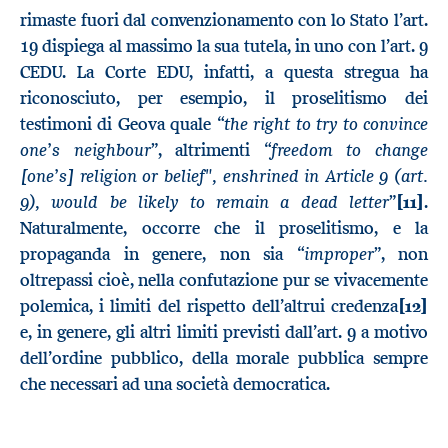
rimaste fuori dal convenzionamento con lo Stato l’art.
19 dispiega al massimo la sua tutela, in uno con l’art. 9
CEDU. La Corte EDU, infatti, a questa stregua ha
riconosciuto, per esempio, il proselitismo dei
the right to try to convince
testimoni di Geova quale “
one’s neighbour
freedom to change
”, altrimenti “
[one’s] religion or belief", enshrined in Article 9 (art.
9), would be likely to remain a dead letter
”
[11]
.
Naturalmente, occorre che il proselitismo, e la
improper
propaganda in genere, non sia “
”, non
oltrepassi cioè, nella confutazione pur se vivacemente
polemica, i limiti del rispetto dell’altrui credenza
[12]
e, in genere, gli altri limiti previsti dall’art. 9 a motivo
dell’ordine pubblico, della morale pubblica sempre
che necessari ad una società democratica.