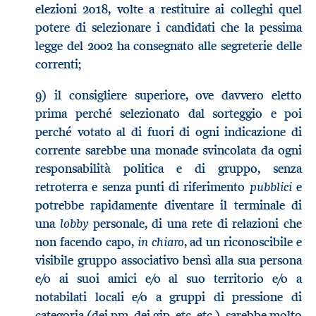
elezioni 2018, volte a restituire ai colleghi quel
potere di selezionare i candidati che la pessima
legge del 2002 ha consegnato alle segreterie delle
correnti;
9) il consigliere superiore, ove davvero eletto
prima perché selezionato dal sorteggio e poi
perché votato al di fuori di ogni indicazione di
corrente sarebbe una monade svincolata da ogni
responsabilità politica e di gruppo, senza
pubblici
retroterra e senza punti di riferimento
e
potrebbe rapidamente diventare il terminale di
lobby
una
personale, di una rete di relazioni che
in chiaro
non facendo capo,
, ad un riconoscibile e
visibile gruppo associativo bensì alla sua persona
e/o ai suoi amici e/o al suo territorio e/o a
notabilati locali e/o a gruppi di pressione di
categoria (dei pm, dei gip, etc. etc.), sarebbe molto