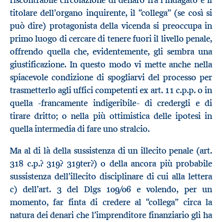
riscontrabile circolazione di denaro fra l’indagato e il
titolare dell’organo inquirente, il “collega” (se così si
può dire) protagonista della vicenda si preoccupa in
primo luogo di cercare di tenere fuori il livello penale,
offrendo quella che, evidentemente, gli sembra una
giustificazione. In questo modo vi mette anche nella
spiacevole condizione di spogliarvi del processo per
trasmetterlo agli uffici competenti ex art. 11 c.p.p. o in
quella -francamente indigeribile- di credergli e di
tirare dritto; o nella più ottimistica delle ipotesi in
quella intermedia di fare uno stralcio.
Ma al di là della sussistenza di un illecito penale (art.
318 c.p.? 319? 319ter?) o della ancora più probabile
sussistenza dell’illecito disciplinare di cui alla lettera
c) dell’art. 3 del Dlgs 109/06 e volendo, per un
momento, far finta di credere al “collega” circa la
natura dei denari che l’imprenditore finanziario gli ha