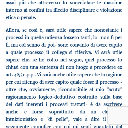
assai più che attraverso lo snocciolare le massime
intorno ai confini tra illecito disciplinare e violazione
etica o penale.
Allora, se così è, sarà utile sapere che nonostante i
processi in quella udienza fossero tanti, io -non lì per
lì, ma col senno di poi- sono convinto di avere capito
a quale processo il collega si riferiva. Vi sarà utile
sapere che, se ho colto nel segno, quel processo lo
chiusi con una sentenza di non luogo a procedere ex
art. 425 c.p.p.. Vi sarà anche utile sapere che la ragione
per cui ritengo di aver capito quale fosse il processo -
oltre che, ovviamente, riconducibile al mio “acuto”
ragionamento logico-deduttivo costruito sulla base
dei dati inerenti i processi trattati- è da ascrivere
anche e forse soprattutto da un elemento
intuizionistico e “di pelle”, vale a dire il modo
vagamente complice con cui mi sentì guardato dal