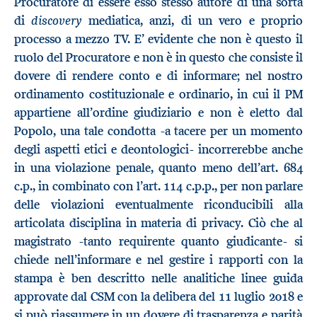
Procuratore di essere esso stesso autore di una sorta
discovery
di
mediatica, anzi, di un vero e proprio
processo a mezzo TV. E’ evidente che non è questo il
ruolo del Procuratore e non è in questo che consiste il
dovere di rendere conto e di informare; nel nostro
ordinamento costituzionale e ordinario, in cui il PM
appartiene all’ordine giudiziario e non è eletto dal
Popolo, una tale condotta -a tacere per un momento
degli aspetti etici e deontologici- incorrerebbe anche
in una violazione penale, quanto meno dell’art. 684
c.p., in combinato con l’art. 114 c.p.p., per non parlare
delle violazioni eventualmente riconducibili alla
articolata disciplina in materia di privacy. Ciò che al
magistrato -tanto requirente quanto giudicante- si
chiede nell’informare e nel gestire i rapporti con la
stampa è ben descritto nelle analitiche linee guida
approvate dal CSM con la delibera del 11 luglio 2018 e
si può riassumere in un dovere di trasparenza e parità