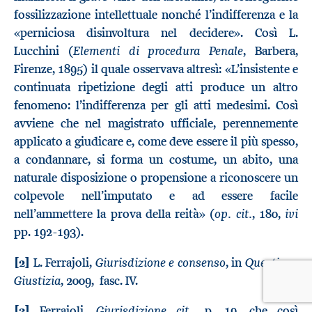
fossilizzazione intellettuale nonché l’indifferenza e la
«perniciosa disinvoltura nel decidere». Così L.
Elementi di procedura Penale
Lucchini (
, Barbera,
Firenze, 1895) il quale osservava altresì: «L’insistente e
continuata ripetizione degli atti produce un altro
fenomeno: l’indifferenza per gli atti medesimi. Così
avviene che nel magistrato ufficiale, perennemente
applicato a giudicare e, come deve essere il più spesso,
a condannare, si forma un costume, un abito, una
naturale disposizione o propensione a riconoscere un
colpevole nell’imputato e ad essere facile
op. cit.
ivi
nell’ammettere la prova della reità» (
, 180,
pp. 192-193).
Giurisdizione e consenso
Questione
[2]
L. Ferrajoli,
, in
Giustizia
, 2009, fasc. IV.
Giurisdizione cit.
[3]
Ferrajoli,
, p. 19, che così