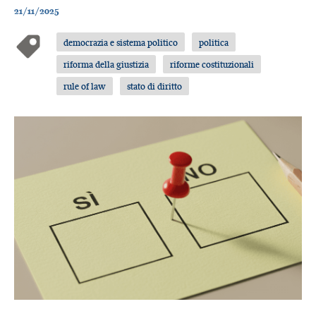
21/11/2025
democrazia e sistema politico
politica
riforma della giustizia
riforme costituzionali
rule of law
stato di diritto