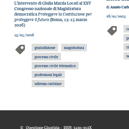
L'intervento di Giulia Marzia Locati al XXV
di
Amato Car
Congresso nazionale di Magistratura
democratica
Proteggere la Costituzione per
28/01/2025
proteggere il futuro
(Roma, 13-15 marzo
2026)
c
13/05/2026
p
r
giurisdizione
magistratura
u
processo civile
processo civile telematico
professioni legali
udienza cartolare
© Questione Giustizia - ISSN: 2420-952X