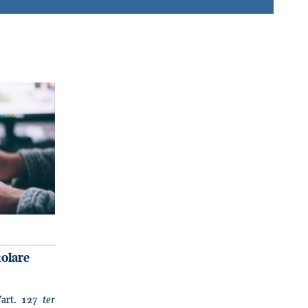
tolare
l’art. 127
ter