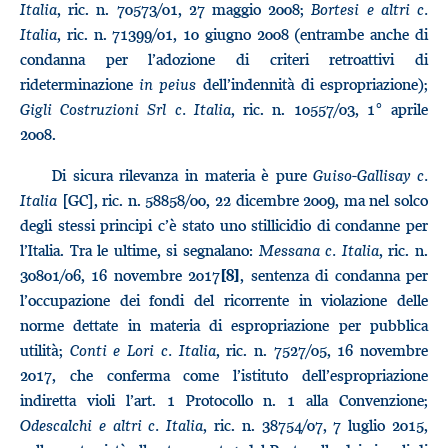
Italia
, ric. n. 70573/01, 27 maggio 2008;
Bortesi e altri c.
Italia
, ric. n. 71399/01, 10 giugno 2008 (entrambe anche di
condanna per l’adozione di criteri retroattivi di
rideterminazione
in peius
dell’indennità di espropriazione);
Gigli Costruzioni Srl c. Italia
, ric. n. 10557/03, 1° aprile
2008.
Di sicura rilevanza in materia è pure
Guiso-Gallisay c.
Italia
[GC], ric. n. 58858/00, 22 dicembre 2009, ma nel solco
degli stessi principi c’è stato uno stillicidio di condanne per
l’Italia. Tra le ultime, si segnalano:
Messana c. Italia
, ric. n.
30801/06, 16 novembre 2017
, sentenza di condanna per
[8]
l’occupazione dei fondi del ricorrente in violazione delle
norme dettate in materia di espropriazione per pubblica
utilità;
Conti e Lori c. Italia
, ric. n. 7527/05, 16 novembre
2017, che conferma come l’istituto dell’espropriazione
indiretta violi l’art. 1 Protocollo n. 1 alla Convenzione;
Odescalchi e altri c. Italia
, ric. n. 38754/07, 7 luglio 2015,