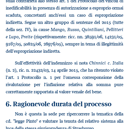
sulla contrarietà allo stesso art. 1 del Protocollo dei vincoli di
inedificabilità in presenza di autorizzazione a esproprio ormai
scaduta, concretanti anch’essi un caso di espropriazione
indiretta. Segue un altro gruppo di sentenze del 2015 (tutte
della sez. IV), in cause
Mango
,
Russo
,
Quintiliani
,
Pellitteri
e
Lupo
,
Preite
(rispettivamente: ricc. nn. 38591/06, 14231/05,
9167/05, 50825/06, 28976/05), sempre in tema di illegittimità
dell’espropriazione indiretta.
Sull’effettività dell’indennizzo si nota
Chinnici c. Italia
(n. 2), ric. n. 22432/03, 14 aprile 2015, che ha ritenuto violato
l’art. 1 Protocollo n. 1 per l’omessa corresponsione della
rivalutazione per l’inflazione relativa alla somma pure
correttamente rapportata al valore venale del bene.
6. Ragionevole durata del processo
Non è questa la sede per ripercorrere la tematica della
cd. “legge Pinto” e valutare la tenuta del relativo sistema alla
luce della stessa giurisprudenza di Strasburgo.