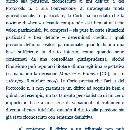
diritto alla pensione, riconosciuto ai fini dell’art. 1 del
Protocollo n. 1 alla Convenzione, di un’adeguata tutela
giurisdizionale. In particolare, la Corte ha ricordato che la
nozione di «beni» rilevante comprende sia i beni attuali che
valori patrimoniali, ivi compresi – sia pure in certe situazioni
particolari e ben definite – determinati crediti: i quali
possono definirsi «valori patrimoniali» quando hanno una
base sufficiente in diritto interno, come quando sono
confermati da una consolidata giurisprudenza, sicché
l’individuo può reputarsi titolare di una legittima aspettativa
(richiamando la decisione
Maurice c. Francia
[GC], ric. n.
11810/03, 6 ottobre 2005). La Corte precisa che l’art. 1 del
Protocollo n. 1 non garantisce un diritto ad acquisire beni e
quindi, ad esempio, un trattamento pensionistico di un certo
importo in base a una serie di versamenti; il trattamento
diventa «bene» tutelabile quando il diritto alla pensione sia
già stato riconosciuto con sentenza definitiva.
Al contempo, il diritto a un tribunale non può