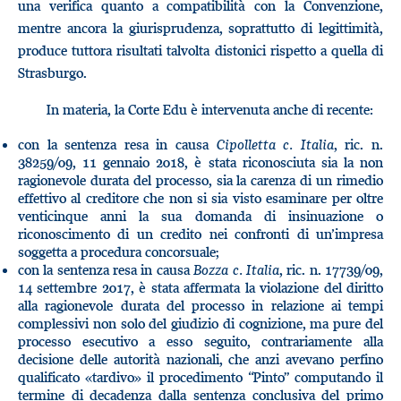
una verifica quanto a compatibilità con la Convenzione,
mentre ancora la giurisprudenza, soprattutto di legittimità,
produce tuttora risultati talvolta distonici rispetto a quella di
Strasburgo.
In materia, la Corte Edu è intervenuta anche di recente:
con la sentenza resa in causa
Cipolletta c. Italia
, ric. n.
38259/09, 11 gennaio 2018, è stata riconosciuta sia la non
ragionevole durata del processo, sia la carenza di un rimedio
effettivo al creditore che non si sia visto esaminare per oltre
venticinque anni la sua domanda di insinuazione o
riconoscimento di un credito nei confronti di un’impresa
soggetta a procedura concorsuale;
con la sentenza resa in causa
Bozza c. Italia
, ric. n. 17739/09,
14 settembre 2017, è stata affermata la violazione del diritto
alla ragionevole durata del processo in relazione ai tempi
complessivi non solo del giudizio di cognizione, ma pure del
processo esecutivo a esso seguito, contrariamente alla
decisione delle autorità nazionali, che anzi avevano perfino
qualificato «tardivo» il procedimento “Pinto” computando il
termine di decadenza dalla sentenza conclusiva del primo