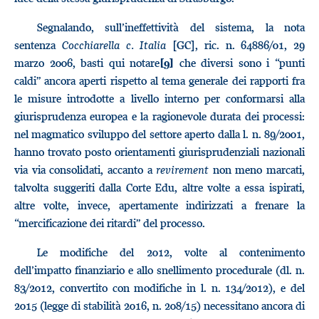
Segnalando, sull’ineffettività del sistema, la nota
sentenza
Cocchiarella c. Italia
[GC], ric. n. 64886/01, 29
marzo 2006, basti qui notare
che diversi sono i “punti
[9]
caldi” ancora aperti rispetto al tema generale dei rapporti fra
le misure introdotte a livello interno per conformarsi alla
giurisprudenza europea e la ragionevole durata dei processi:
nel magmatico sviluppo del settore aperto dalla l. n. 89/2001,
hanno trovato posto orientamenti giurisprudenziali nazionali
via via consolidati, accanto a
revirement
non meno marcati,
talvolta suggeriti dalla Corte Edu, altre volte a essa ispirati,
altre volte, invece, apertamente indirizzati a frenare la
“mercificazione dei ritardi” del processo.
Le modifiche del 2012, volte al contenimento
dell’impatto finanziario e allo snellimento procedurale (dl. n.
83/2012, convertito con modifiche in l. n. 134/2012), e del
2015 (legge di stabilità 2016, n. 208/15) necessitano ancora di