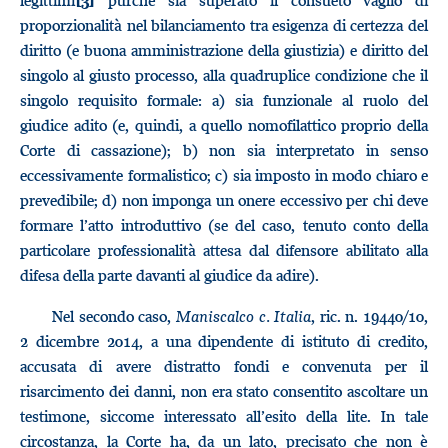
legittimi
purché sia superato il consueto vaglio di
[3]
proporzionalità nel bilanciamento tra esigenza di certezza del
diritto (e buona amministrazione della giustizia) e diritto del
singolo al giusto processo, alla quadruplice condizione che il
singolo requisito formale: a) sia funzionale al ruolo del
giudice adito (e, quindi, a quello nomofilattico proprio della
Corte di cassazione); b) non sia interpretato in senso
eccessivamente formalistico; c) sia imposto in modo chiaro e
prevedibile; d) non imponga un onere eccessivo per chi deve
formare l’atto introduttivo (se del caso, tenuto conto della
particolare professionalità attesa dal difensore abilitato alla
difesa della parte davanti al giudice da adire).
Nel secondo caso,
Maniscalco c. Italia
, ric. n. 19440/10,
2 dicembre 2014, a una dipendente di istituto di credito,
accusata di avere distratto fondi e convenuta per il
risarcimento dei danni, non era stato consentito ascoltare un
testimone, siccome interessato all’esito della lite. In tale
circostanza, la Corte ha, da un lato, precisato che non è