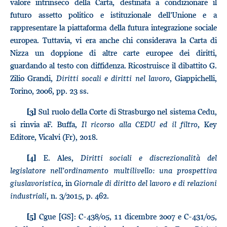
valore intrinseco della Carta, destinata a condizionare il
futuro assetto politico e istituzionale dell’Unione e a
rappresentare la piattaforma della futura integrazione sociale
europea. Tuttavia, vi era anche chi considerava la Carta di
Nizza un doppione di altre carte europee dei diritti,
guardando al testo con diffidenza. Ricostruisce il dibattito G.
Zilio Grandi,
Diritti socali e diritti nel lavoro
, Giappichelli,
Torino, 2006, pp. 23 ss.
Sul ruolo della Corte di Strasburgo nel sistema Cedu,
[3]
si rinvia aF. Buffa,
Il ricorso alla CEDU ed il filtro
, Key
Editore, Vicalvi (Fr), 2018.
E. Ales,
Diritti sociali e discrezionalità del
[4]
legislatore nell’ordinamento multilivello: una prospettiva
giuslavoristica
, in
Giornale di diritto del lavoro e di relazioni
industriali
, n. 3/2015, p. 462.
Cgue [GS]: C-438/05, 11 dicembre 2007 e C-431/05,
[5]