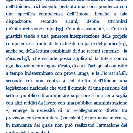
dell’Unione», richiedendo pertanto una corrispondenza con
una specifica competenza dell’Unione, benché a tale
disposizione, secondo alcuni, debba attribuirsi
un’interpretazione ampia
. Complessivamente, la Corte di
[13]
giustizia tende a una generosa interpretazione delle proprie
competenze a fronte delle richieste da parte del giudice
,
[14]
anche se, dalla lettura combinata di due recenti sentenze – la
Poclava
, che esclude possa applicarsi la tutela contro
[15]
ogni licenziamento ingiustificato, di cui all’art. 30, al contratto
a tempo indeterminato con prova lunga, e la
Florescu
,
[16]
secondo cui non contrasta col diritto dell’Unione una
legislazione nazionale che vieti il cumulo di una pensione del
settore pubblico di ammontare superiore a una certa soglia
con altri redditi da lavoro con una pubblica amministrazione
–, emerge la necessità di un «collegamento diretto tra
previsioni eurocomunitarie (vincolanti) e normativa interna»,
in mancanza del quale non può realizzarsi l’attuazione del
diritto dell’Unione
.
[17]