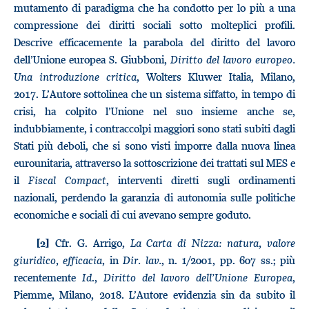
mutamento di paradigma che ha condotto per lo più a una
compressione dei diritti sociali sotto molteplici profili.
Descrive efficacemente la parabola del diritto del lavoro
dell’Unione europea S. Giubboni,
Diritto del lavoro europeo.
Una introduzione critica
, Wolters Kluwer Italia, Milano,
2017. L’Autore sottolinea che un sistema siffatto, in tempo di
crisi, ha colpito l’Unione nel suo insieme anche se,
indubbiamente, i contraccolpi maggiori sono stati subiti dagli
Stati più deboli, che si sono visti imporre dalla nuova linea
eurounitaria, attraverso la sottoscrizione dei trattati sul MES e
il
Fiscal Compact
, interventi diretti sugli ordinamenti
nazionali, perdendo la garanzia di autonomia sulle politiche
economiche e sociali di cui avevano sempre goduto.
Cfr. G. Arrigo,
La Carta di Nizza: natura, valore
[2]
giuridico, efficacia
, in
Dir. lav.
, n. 1/2001, pp. 607 ss.; più
recentemente
Id
.,
Diritto del lavoro dell’Unione Europea
,
Piemme, Milano, 2018. L’Autore evidenzia sin da subito il