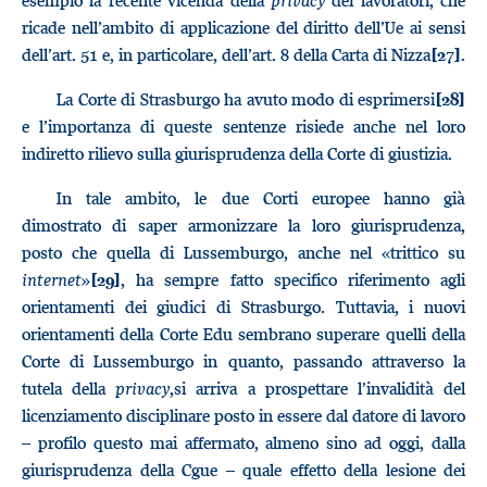
esempio la recente vicenda della
privacy
dei lavoratori, che
ricade nell’ambito di applicazione del diritto dell’Ue ai sensi
dell’art. 51 e, in particolare, dell’art. 8 della Carta di Nizza
.
[27]
La Corte di Strasburgo ha avuto modo di esprimersi
[28]
e l’importanza di queste sentenze risiede anche nel loro
indiretto rilievo sulla giurisprudenza della Corte di giustizia.
In tale ambito, le due Corti europee hanno già
dimostrato di saper armonizzare la loro giurisprudenza,
posto che quella di Lussemburgo, anche nel «trittico su
internet
»
, ha sempre fatto specifico riferimento agli
[29]
orientamenti dei giudici di Strasburgo. Tuttavia, i nuovi
orientamenti della Corte Edu sembrano superare quelli della
Corte di Lussemburgo in quanto, passando attraverso la
tutela della
p
rivacy
,si arriva a prospettare l’invalidità del
licenziamento disciplinare posto in essere dal datore di lavoro
– profilo questo mai affermato, almeno sino ad oggi, dalla
giurisprudenza della Cgue – quale effetto della lesione dei