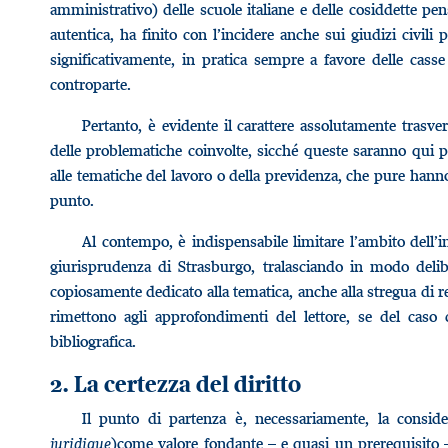
amministrativo) delle scuole italiane e delle cosiddette pens
autentica, ha finito con l’incidere anche sui giudizi civil
significativamente, in pratica sempre a favore delle cass
controparte.
Pertanto, è evidente il carattere assolutamente trasver
delle problematiche coinvolte, sicché queste saranno qui p
alle tematiche del lavoro o della previdenza, che pure han
punto.
Al contempo, è indispensabile limitare l’ambito dell’
giurisprudenza di Strasburgo, tralasciando in modo deli
copiosamente dedicato alla tematica, anche alla stregua di rec
rimettono agli approfondimenti del lettore, se del ca
bibliografica.
2. La certezza del diritto
Il punto di partenza è, necessariamente, la consider
juridique
)come valore fondante – e quasi un prerequisito – d