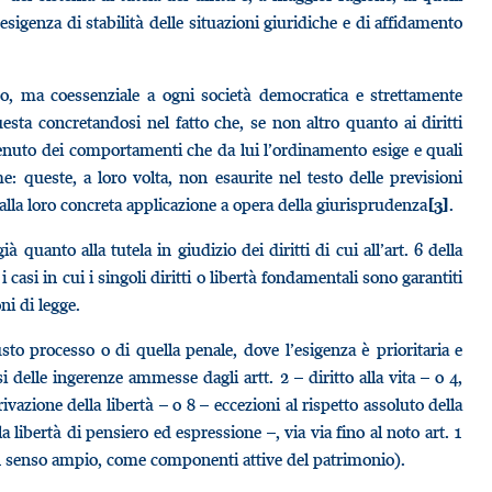
esigenza di stabilità delle situazioni giuridiche e di affidamento
to, ma coessenziale a ogni società democratica e strettamente
questa concretandosi nel fatto che, se non altro quanto ai diritti
tenuto dei comportamenti che da lui l’ordinamento esige e quali
 queste, a loro volta, non esaurite nel testo delle previsioni
alla loro concreta applicazione a opera della giurisprudenza
.
[3]
à quanto alla tutela in giudizio dei diritti di cui all’art. 6 della
asi in cui i singoli diritti o libertà fondamentali sono garantiti
ni di legge.
sto processo o di quella penale, dove l’esigenza è prioritaria e
 delle ingerenze ammesse dagli artt. 2 – diritto alla vita – o 4,
ivazione della libertà – o 8 – eccezioni al rispetto assoluto della
la libertà di pensiero ed espressione –, via via fino al noto art. 1
, in senso ampio, come componenti attive del patrimonio).