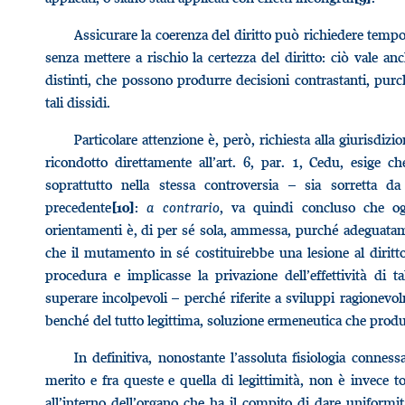
Assicurare la coerenza del diritto può richiedere tempo 
senza mettere a rischio la certezza del diritto: ciò vale an
distinti, che possono produrre decisioni contrastanti, pur
tali dissidi.
Particolare attenzione è, però, richiesta alla giurisdizio
ricondotto direttamente all’art. 6, par. 1, Cedu, esige 
soprattutto nella stessa controversia – sia sorretta d
precedente
:
a contrario
, va quindi concluso che ogn
[10]
orientamenti è, di per sé sola, ammessa, purché adeguatam
che il mutamento in sé costituirebbe una lesione al diritto
procedura e implicasse la privazione dell’effettività di 
superare incolpevoli – perché riferite a sviluppi ragionevo
benché del tutto legittima, soluzione ermeneutica che produc
In definitiva, nonostante l’assoluta fisiologia connessa
merito e fra queste e quella di legittimità, non è invece to
all’interno dell’organo che ha il compito di dare uniformi