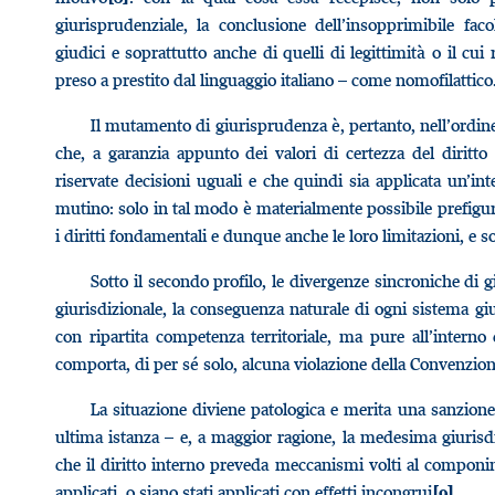
giurisprudenziale, la conclusione dell’insopprimibile fa
giudici e soprattutto anche di quelli di legittimità o il cui
preso a prestito dal linguaggio italiano – come nomofilattico
Il mutamento di giurisprudenza è, pertanto, nell’ordi
che, a garanzia appunto dei valori di certezza del diritto
riservate decisioni uguali e che quindi sia applicata un’int
mutino: solo in tal modo è materialmente possibile prefigura
i diritti fondamentali e dunque anche le loro limitazioni, e sol
Sotto il secondo profilo, le divergenze sincroniche di 
giurisdizionale, la conseguenza naturale di ogni sistema giu
con ripartita competenza territoriale, ma pure all’interno 
comporta, di per sé solo, alcuna violazione della Convenzion
La situazione diviene patologica e merita una sanzione
ultima istanza – e, a maggior ragione, la medesima giurisdi
che il diritto interno preveda meccanismi volti al componim
applicati, o siano stati applicati con effetti incongrui
.
[9]