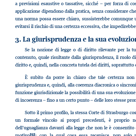
a previsioni esaustive o tassative, sicché – per forza di co
applicazione dipendono dalla pratica, senza considerare che, 
una norma possa essere chiaro, sussisterebbe comunque un 
evitarsi il rischio di una certezza eccessiva, che impedirebbe 
3. La giurisprudenza e la sua evoluzi
Se la nozione di legge o di diritto rilevante per la 
contenuto, quale risultante dalla giurisprudenza, il ruolo d
diritto e, quindi, nella concreta tutela dei diritti, soprattutt
È subito da porre in chiaro che tale certezza non at
giurisprudenza e, quindi, alla coerenza diacronica o sincronic
funzione giurisdizionale la possibilità di una sua evoluzione
di incoerenza – fino a un certo punto – delle loro stesse pro
Sotto il primo profilo, la stessa Corte di Strasburgo
un formale vincolo ai propri precedenti, è proprio nell
dell’uguaglianza davanti alla legge che non le è consentito
motivo
: con la qual cosa essa recepisce, non solo 
[8]