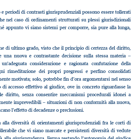
e periodi di contrasti giurisprudenziali possono essere tollerati
che nel caso di ordinamenti strutturati su plessi giurisdizionali
ché appunto vi siano sistemi per comporre, sia pure alla lunga,
ne di ultimo grado, visto che il principio di certezza del diritto,
che una nuova e contrastante decisione sulla stessa materia –
a un’adeguata considerazione e ragionata confutazione della
i rimeditazione dei propri pregressi e perfino consolidati
ente motivata; solo, potrebbe fin d’ora argomentarsi nel senso
 di accesso effettivo al giudice, ove in concreto riguardasse la
tale diritto, senza consentire meccanismi procedurali idonei a
lmente imprevedibili – situazioni di non conformità alla nuova,
ano l’effetto di decadenze o preclusioni.
 alla diversità di orientamenti giurisprudenziali fra le corti di
llerabile che vi siano marcate e persistenti diversità di vedute
tà alla giurisprudenza. Ferma restando l’autonomia del giudice