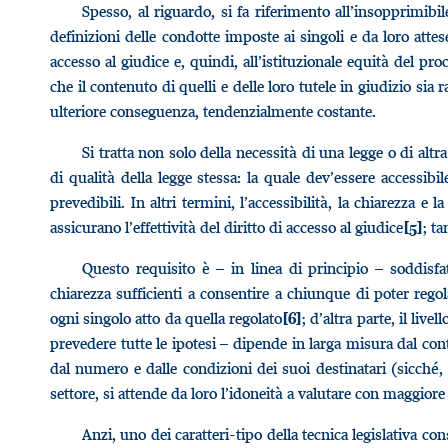
Spesso, al riguardo, si fa riferimento all’insopprimibi
definizioni delle condotte imposte ai singoli e da loro attes
accesso al giudice e, quindi, all’istituzionale equità del pro
che il contenuto di quelli e delle loro tutele in giudizio si
ulteriore conseguenza, tendenzialmente costante.
Si tratta non solo della necessità di una legge o di alt
di qualità della legge stessa: la quale dev’essere accessibile 
prevedibili. In altri termini, l’accessibilità, la chiarezza e 
assicurano l’effettività del diritto di accesso al giudice
; t
[5]
Questo requisito è – in linea di principio – soddisf
chiarezza sufficienti a consentire a chiunque di poter rego
ogni singolo atto da quella regolato
; d’altra parte, il liv
[6]
prevedere tutte le ipotesi – dipende in larga misura dal co
dal numero e dalle condizioni dei suoi destinatari (sicché,
settore, si attende da loro l’idoneità a valutare con maggiore
Anzi, uno dei caratteri-tipo della tecnica legislativa con