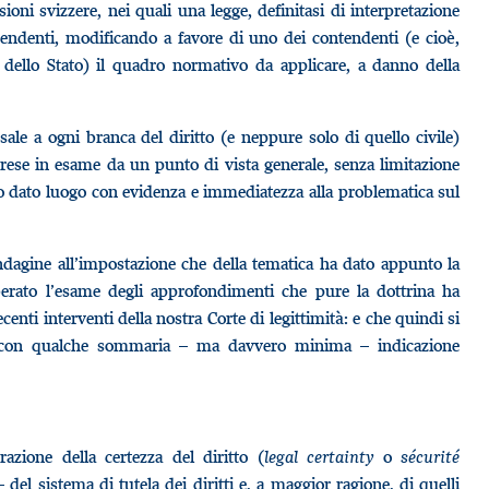
ioni svizzere, nei quali una legge, definitasi di interpretazione
i pendenti, modificando a favore di uno dei contendenti (e cioè,
e dello Stato) il quadro normativo da applicare, a danno della
sale a ogni branca del diritto (e neppure solo di quello civile)
rese in esame da un punto di vista generale, senza limitazione
no dato luogo con evidenza e immediatezza alla problematica sul
indagine all’impostazione che della tematica ha dato appunto la
berato l’esame degli approfondimenti che pure la dottrina ha
enti interventi della nostra Corte di legittimità: e che quindi si
so con qualche sommaria – ma davvero minima – indicazione
azione della certezza del diritto (
legal certainty
o
sécurité
el sistema di tutela dei diritti e, a maggior ragione, di quelli