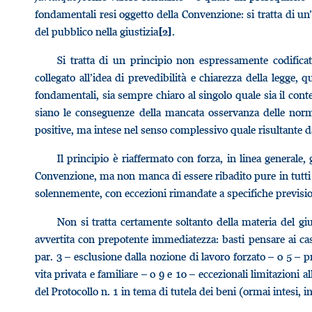
fondamentali resi oggetto della Convenzione: si tratta di un’
del pubblico nella giustizia
.
[2]
Si tratta di un principio non espressamente codifica
collegato all’idea di prevedibilità e chiarezza della legge, 
fondamentali, sia sempre chiaro al singolo quale sia il con
siano le conseguenze della mancata osservanza delle norme:
positive, ma intese nel senso complessivo quale risultante d
Il principio è riaffermato con forza, in linea generale, gi
Convenzione, ma non manca di essere ribadito pure in tutti i c
solennemente, con eccezioni rimandate a specifiche previsio
Non si tratta certamente soltanto della materia del giu
avvertita con prepotente immediatezza: basti pensare ai casi
par. 3 – esclusione dalla nozione di lavoro forzato – o 5 – pr
vita privata e familiare – o 9 e 10 – eccezionali limitazioni al
del Protocollo n. 1 in tema di tutela dei beni (ormai intesi