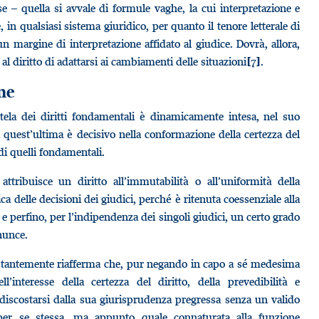
se – quella si avvale di formule vaghe, la cui interpretazione e
in qualsiasi sistema giuridico, per quanto il tenore letterale di
margine di interpretazione affidato al giudice. Dovrà, allora,
al diritto di adattarsi ai cambiamenti delle situazioni
.
[7]
one
tutela dei diritti fondamentali è dinamicamente intesa, nel suo
i quest’ultima è decisivo nella conformazione della certezza del
o di quelli fondamentali.
tribuisce un diritto all’immutabilità o all’uniformità della
a delle decisioni dei giudici, perché è ritenuta coessenziale alla
 e perfino, per l’indipendenza dei singoli giudici, un certo grado
nunce.
 costantemente riafferma che, pur negando in capo a sé medesima
’interesse della certezza del diritto, della prevedibilità e
 discostarsi dalla sua giurisprudenza pregressa senza un valido
per se stessa, ma appunto quale connaturata alla funzione