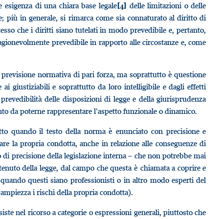
le esigenza di una chiara base legale
delle limitazioni o delle
[4]
e; più in generale, si rimarca come sia connaturato al diritto di
cesso che i diritti siano tutelati in modo prevedibile e, pertanto,
a ragionevolmente prevedibile in rapporto alle circostanze e, come
ra previsione normativa di pari forza, ma soprattutto è questione
ai giustiziabili e soprattutto da loro intelligibile e dagli effetti
la prevedibilità delle disposizioni di legge e della giurisprudenza
anto da poterne rappresentare l’aspetto funzionale o dinamico.
atto quando il testo della norma è enunciato con precisione e
lare la propria condotta, anche in relazione alle conseguenze di
ello di precisione della legislazione interna – che non potrebbe mai
ntenuto della legge, dal campo che questa è chiamata a coprire e
 quando questi siano professionisti o in altro modo esperti del
 ampiezza i rischi della propria condotta).
siste nel ricorso a categorie o espressioni generali, piuttosto che