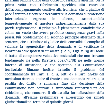
La Prima Sezione Civile della Corte di Cassazione afferma, per la
prima volta con riferimento specifico alla convalida
dell'accompagnamento coattivo alla frontiera, che il giudice di
pace è tenuto a ricevere e verbalizzare la domanda di protezione
internazionale espressa in udienza, trasmettendola
tempestivamente al questore indipendentemente dalla sua
previa registrazione. Il principio è pienamente condivisibile e
colma un vuoto che aveva prodotto conseguenze gravi nella
prassi. Più problematico è il secondo principio affermato dalla
sentenza, che attribuisce al giudice della convalida il compito di
valutare la «genericità» della domanda e di verificare la
ricorrenza delle ipotesi di cui all'art. 7, c. 2, D.lgs. n. 25 del 2008:
si tratta di competenze valutative sostanziali che non trovano
fondamento né nella Direttiva 2013/32/UE né nelle norme
interne di attuazione, e che spettano alla Commissione
territoriale. Rimane inoltre irrisolto il problema del
coordinamento tra l'art. 7, c. 2, lett. d) e l'art. 29-bis del
medesimo decreto: anche di fronte a una domanda reiterata, la
perdita del diritto a rimanere fino alla decisione della
Commissione non equivale all'immediata rimpatriabilità del
richiedente, che conserva il diritto alla formalizzazione della
domanda, all'esame preliminare e all'esercizio dei rimedi
giurisdizionali nel termine di quindici giorni.