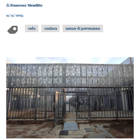
di
Francesco Menditto
11/11/2025
cedu
confisca
misure di prevenzione