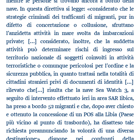
mentre le persone si trovano ancora a bordo della
nave. In questa direttiva si legge: «considerato che le
strategie criminali dei trafficanti di migranti, pur in
difetto di concertazione o collusione, sfruttano
l’anzidetta attività in mare svolta da imbarcazioni
private; […] considerato, inoltre, che la suddetta
attività può determinare rischi di ingresso sul
territorio nazionale di soggetti coinvolti in attività
terroristiche o comunque pericolosi per l’ordine e la
sicurezza pubblica, in quanto trattasi nella totalità di
cittadini stranieri privi di documenti di identità […]
rilevato che[…] risulta che la nave Sea Watch 3, a
seguito di intervento effettuato ieri in area SAR libica,
ha preso a bordo 52 migranti e che, dopo aver chiesto
e ottenuto la concessione di un POS alla Libia (Paese
più vicino al punto di trasbordo), ha disatteso tale
richiesta preannunciando la volontà di una diversa
destinazione;» dispone nei confronti della