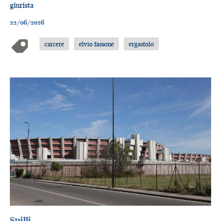
giurista
22/06/2026
carcere
elvio fassone
ergastolo
Spilli