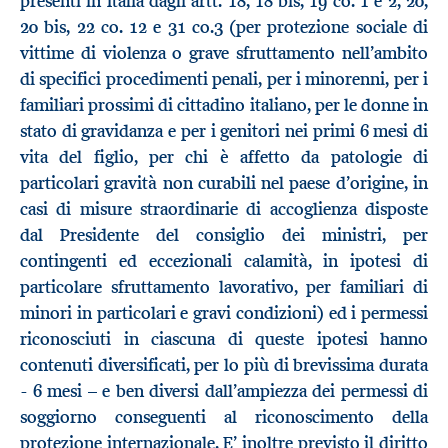
presenti in Italia dagli artt. 18, 18 bis, 19 co. 1 e 2, 20,
20 bis, 22 co. 12 e 31 co.3 (per protezione sociale di
vittime di violenza o grave sfruttamento nell’ambito
di specifici procedimenti penali, per i minorenni, per i
familiari prossimi di cittadino italiano, per le donne in
stato di gravidanza e per i genitori nei primi 6 mesi di
vita del figlio, per chi è affetto da patologie di
particolari gravità non curabili nel paese d’origine, in
casi di misure straordinarie di accoglienza disposte
dal Presidente del consiglio dei ministri, per
contingenti ed eccezionali calamità, in ipotesi di
particolare sfruttamento lavorativo, per familiari di
minori in particolari e gravi condizioni) ed i permessi
riconosciuti in ciascuna di queste ipotesi hanno
contenuti diversificati, per lo più di brevissima durata
- 6 mesi – e ben diversi dall’ampiezza dei permessi di
soggiorno conseguenti al riconoscimento della
protezione internazionale. E’ inoltre previsto il diritto