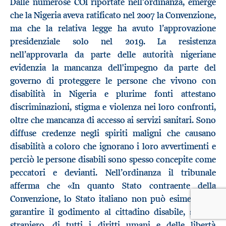
Dalle numerose COI riportate nell’ordinanza, emerge
che la Nigeria aveva ratificato nel 2007 la Convenzione,
ma che la relativa legge ha avuto l’approvazione
presidenziale solo nel 2019. La resistenza
nell’approvarla da parte delle autorità nigeriane
evidenzia la mancanza dell'impegno da parte del
governo di proteggere le persone che vivono con
disabilità in Nigeria e plurime fonti attestano
discriminazioni, stigma e violenza nei loro confronti,
oltre che mancanza di accesso ai servizi sanitari. Sono
diffuse credenze negli spiriti maligni che causano
disabilità a coloro che ignorano i loro avvertimenti e
perciò le persone disabili sono spesso concepite come
peccatori e devianti. Nell’ordinanza il tribunale
afferma che «In quanto Stato contraente della
Convenzione, lo Stato italiano non può esimersi dal
garantire il godimento al cittadino disabile, seppur
straniero, di tutti i diritti umani e delle libertà