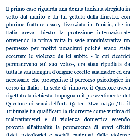
Il primo caso riguarda una donna tunisina sfregiata in
volto dal marito e da lui gettata dalla finestra, con
plurime fratture ossee, divorziata in Tunisia, che in
Italia aveva chiesto la protezione internazionale
ottenendo la prima volta in sede amministrativa un
permesso per motivi umanitari poiché erano state
accertate le violenze da lei subite - le cui cicatrici
permanevano sul suo volto-, era stata ripudiata da
tutta la sua famiglia d’origine eccetto sua madre ed era
necessario che proseguisse il percorso psicologico in
corso in Italia . In sede di rinnovo, il Questore aveva
rigettato la richiesta. Impugnato il provvedimento del
Questore ai sensi dell’art. 19 ter D.Lvo n.150 /11, il
Tribunale ha qualificato la ricorrente come vittima di
maltrattamenti e di violenza domestica essendo
provata all’attualità la permanenza di gravi effetti
fisici, psicologici e sociali cagionati dalle violenze