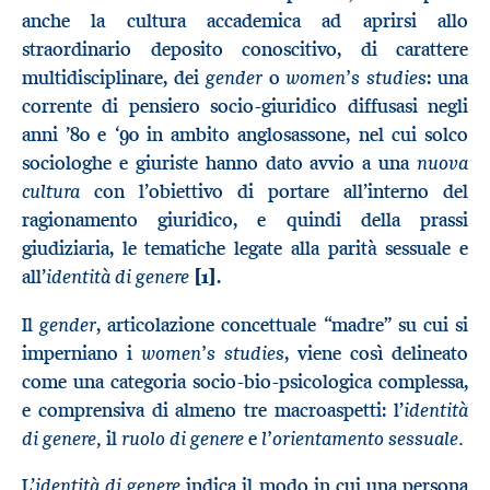
anche la cultura accademica ad aprirsi allo
straordinario deposito conoscitivo, di carattere
gender
women’s studies
multidisciplinare, dei
o
: una
corrente di pensiero socio-giuridico diffusasi negli
anni ’80 e ‘90 in ambito anglosassone, nel cui solco
nuova
sociologhe e giuriste hanno dato avvio a una
cultura
con l’obiettivo di portare all’interno del
ragionamento giuridico, e quindi della prassi
giudiziaria, le tematiche legate alla parità sessuale e
identità di genere
all’
[1]
.
gender
Il
, articolazione concettuale “madre” su cui si
women’s studies
imperniano i
, viene così delineato
come una categoria socio-bio-psicologica complessa,
identità
e comprensiva di almeno tre macroaspetti: l’
di genere,
ruolo di genere
l’orientamento sessuale.
il
e
identità di genere
L’
indica il modo in cui una persona