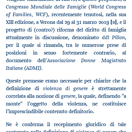
Congresso Mondiale delle Famiglie
World Congress
(
of Families, WCF
), recentemente tenutosi, nella sua
XIII edizione, a Verona dal 29 al 31 marzo 2019
[2]
, e il
progetto di (contro?) riforma del diritto di famiglia
ddl
Pillon
attualmente in discussione, denominato
,
per il quale si rimanda, tra le numerose prese di
posizioni in senso fortemente contrario, al
Associazione Donne Magistrato
documento dell’
Italiane (ADMI).
Queste premesse erano necessarie per chiarire che la
violenza di genere
definizione di
è strettamente
genere,
correlata alla nozione di
la quale, definendo “a
monte” l’oggetto della violenza, ne costituisce
l’imprescindibile contenuto definitorio.
Ne è conferma il recepimento giuridico di tale
violenza di genere
contenuto nella definizione di
che