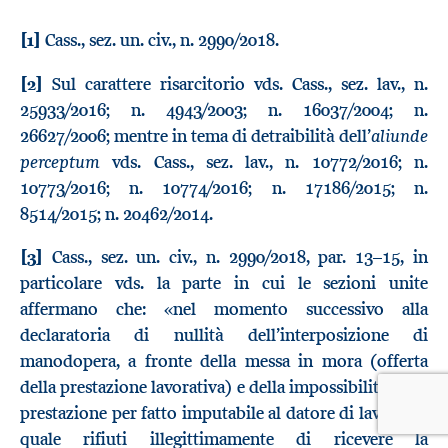
[1]
Cass., sez. un. civ., n. 2990/2018.
[2]
Sul carattere risarcitorio vds. Cass., sez. lav., n.
25933/2016; n. 4943/2003; n. 16037/2004; n.
aliunde
26627/2006; mentre in tema di detraibilità dell’
perceptum
vds. Cass., sez. lav., n. 10772/2016; n.
10773/2016; n. 10774/2016; n. 17186/2015; n.
8514/2015; n. 20462/2014.
[3]
Cass., sez. un. civ., n. 2990/2018, par. 13–15, in
particolare vds. la parte in cui le sezioni unite
affermano che: «nel momento successivo alla
declaratoria di nullità dell’interposizione di
manodopera, a fronte della messa in mora (offerta
della prestazione lavorativa) e della impossibilità della
prestazione per fatto imputabile al datore di lavoro (il
quale rifiuti illegittimamente di ricevere la