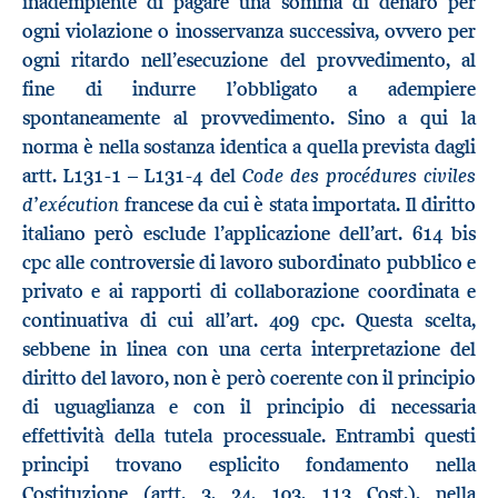
inadempiente di pagare una somma di denaro per
ogni violazione o inosservanza successiva, ovvero per
ogni ritardo nell’esecuzione del provvedimento, al
fine di indurre l’obbligato a adempiere
spontaneamente al provvedimento. Sino a qui la
norma è nella sostanza identica a quella prevista dagli
Code des procédures civiles
artt. L131-1 – L131-4 del
d’exécution
francese da cui è stata importata. Il diritto
italiano però esclude l’applicazione dell’art. 614 bis
cpc alle controversie di lavoro subordinato pubblico e
privato e ai rapporti di collaborazione coordinata e
continuativa di cui all’art. 409 cpc. Questa scelta,
sebbene in linea con una certa interpretazione del
diritto del lavoro, non è però coerente con il principio
di uguaglianza e con il principio di necessaria
effettività della tutela processuale. Entrambi questi
principi trovano esplicito fondamento nella
Costituzione (artt. 3, 24, 103, 113 Cost.), nella