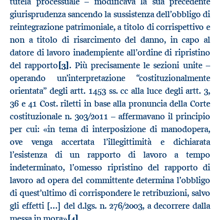
tutela processuale – modificava la sua precedente
giurisprudenza sancendo la sussistenza dell’obbligo di
reintegrazione patrimoniale, a titolo di corrispettivo e
non a titolo di risarcimento del danno, in capo al
datore di lavoro inadempiente all’ordine di ripristino
del rapporto
[3]
. Più precisamente le sezioni unite –
operando un’interpretazione “costituzionalmente
orientata” degli artt. 1453 ss. cc alla luce degli artt. 3,
36 e 41 Cost. riletti in base alla pronuncia della Corte
costituzionale n. 303/2011 – affermavano il principio
per cui: «in tema di interposizione di manodopera,
ove venga accertata l’illegittimità e dichiarata
l’esistenza di un rapporto di lavoro a tempo
indeterminato, l’omesso ripristino del rapporto di
lavoro ad opera del committente determina l’obbligo
di quest’ultimo di corrispondere le retribuzioni, salvo
gli effetti […] del d.lgs. n. 276/2003, a decorrere dalla
messa in mora»
[4]
.