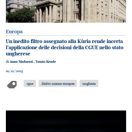
Europa
Un inedito filtro assegnato alla Kùria rende incerta
l’applicazione delle decisioni della CGUE nello stato
ungherese
di
Anna Madarasi
,
Tamàs Kende
01/12/2025
cgue
diritto unione europea
ungheria