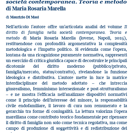
società contemporanea. Teoria e metodo
di Maria Rosaria Marella
di
Maurizio Di Masi
Nell’articolo l’autore offre un’articolata analisi del volume
Il
diritto di famiglia nella società contemporanea. Teoria e
metodo
di Maria Rosaria Marella (Jovene, Napoli, 2025),
restituendone con profondità argomentativa la complessità
metodologica e l’impatto politico. Si evidenzia come l’opera,
lontana da una ricognizione puramente normativa, rappresenti
un esercizio di critica giuridica capace di decostruire le principali
dicotomie del diritto moderno (pubblico/privato,
famiglia/mercato, status/contratto), rivelandone la funzione
ideologica e distributiva. L’autore mette in luce la matrice
interdisciplinare del metodo adottato – che intreccia
giusrealismo, femminismo intersezionale e post-strutturalismo
– e ne mostra l’efficacia nell’analizzare dispositivi normativi
come il principio dell’interesse del minore, la responsabilità
civile endofamiliare, il lavoro di cura non remunerato e la
gerarchia tra forme di coniugalità. La lettura valorizza l’opera
marelliana come contributo teorico fondamentale per ripensare
il diritto di famiglia non solo come tecnica regolativa, ma come
campo di produzione di soggettività e di redistribuzione del