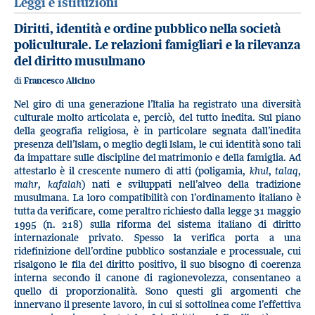
Leggi e istituzioni
Diritti, identità e ordine pubblico nella società
policulturale. Le relazioni famigliari e la rilevanza
del diritto musulmano
di
Francesco Alicino
Nel giro di una generazione l’Italia ha registrato una diversità
culturale molto articolata e, perciò, del tutto inedita. Sul piano
della geografia religiosa, è in particolare segnata dall’inedita
presenza dell’Islam, o meglio degli Islam, le cui identità sono tali
da impattare sulle discipline del matrimonio e della famiglia. Ad
attestarlo è il crescente numero di atti (poligamia,
khul
,
talaq
,
mahr
,
kafalah
) nati e sviluppati nell’alveo della tradizione
musulmana. La loro compatibilità con l’ordinamento italiano è
tutta da verificare, come peraltro richiesto dalla legge 31 maggio
1995 (n. 218) sulla riforma del sistema italiano di diritto
internazionale privato. Spesso la verifica porta a una
ridefinizione dell’ordine pubblico sostanziale e processuale, cui
risalgono le fila del diritto positivo, il suo bisogno di coerenza
interna secondo il canone di ragionevolezza, consentaneo a
quello di proporzionalità. Sono questi gli argomenti che
innervano il presente lavoro, in cui si sottolinea come l’effettiva