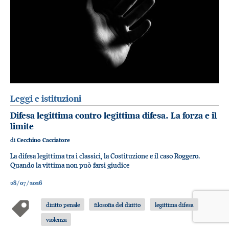
Leggi e istituzioni
Difesa legittima contro legittima difesa. La forza e il
limite
di
Cecchino Cacciatore
La difesa legittima tra i classici, la Costituzione e il caso Roggero.
Quando la vittima non può farsi giudice
28/07/2026
diritto penale
filosofia del diritto
legittima difesa
violenza