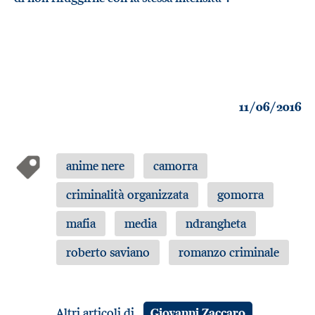
11/06/2016
anime nere
camorra
criminalità organizzata
gomorra
mafia
media
ndrangheta
roberto saviano
romanzo criminale
Altri articoli di
Giovanni Zaccaro