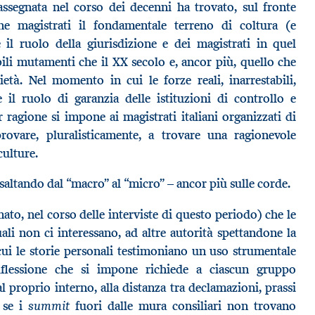
assegnata nel corso dei decenni ha trovato, sul fronte
one magistrati il fondamentale terreno di coltura (e
 il ruolo della giurisdizione e dei magistrati in quel
bili mutamenti che il XX secolo e, ancor più, quello che
tà. Nel momento in cui le forze reali, inarrestabili,
e il ruolo di garanzia delle istituzioni di controllo e
 ragione si impone ai magistrati italiani organizzati di
provare, pluralisticamente, a trovare una ragionevole
culture.
 saltando dal “macro” al “micro” – ancor più sulle corde.
ato, nel corso delle interviste di questo periodo) che le
uali non ci interessano, ad altre autorità spettandone la
 cui le storie personali testimoniano un uso strumentale
riflessione che si impone richiede a ciascun gruppo
al proprio interno, alla distanza tra declamazioni, prassi
summit
e se i
fuori dalle mura consiliari non trovano