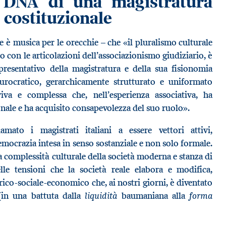
e DNA di una magistratura
 costituzionale
ve è musica per le orecchie – che «il pluralismo culturale
o con le articolazioni dell’associazionismo giudiziario, è
presentativo della magistratura e della sua fisionomia
urocratico, gerarchicamente strutturato e uniformato
va e complessa che, nell’esperienza associativa, ha
ionale e ha acquisito consapevolezza del suo ruolo».
mato i magistrati italiani a essere vettori attivi,
emocrazia intesa in senso sostanziale e non solo formale.
la complessità culturale della società moderna e stanza di
lle tensioni che la società reale elabora e modifica,
ico-sociale-economico che, ai nostri giorni, è diventato
liquidità
forma
(in una battuta dalla
baumaniana alla