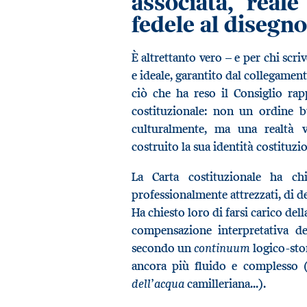
associata, real
fedele al disegno
È altrettanto vero – e per chi scri
e ideale, garantito dal collegament
ciò che ha reso il Consiglio rap
costituzionale: non un ordine b
culturalmente, ma una realtà vi
costruito la sua identità costituz
La Carta costituzionale ha chia
professionalmente attrezzati, di d
Ha chiesto loro di farsi carico del
compensazione interpretativa de
continuum
secondo un
logico-stor
ancora più fluido e complesso 
dell’acqua
camilleriana...).