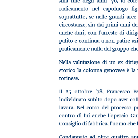
Alla fine degli anni ’70, la col
radicamento nel capoluogo ligu
soprattutto, se nelle grandi are
circostanze, sin dai primi anni de
anche duri, con l’arresto di diri
patito e continua a non patire azi
praticamente nulla del gruppo che
Nella valutazione di un ex diri
storico la colonna genovese è la 
torinese.
Il 25 ottobre ’78, Francesco Ber
individuato subito dopo aver coll
lavora. Nel corso del processo pe
contro di lui anche l’operaio Gu
Consiglio di fabbrica, l’uomo che 
Condannato ad oltre quattro anni