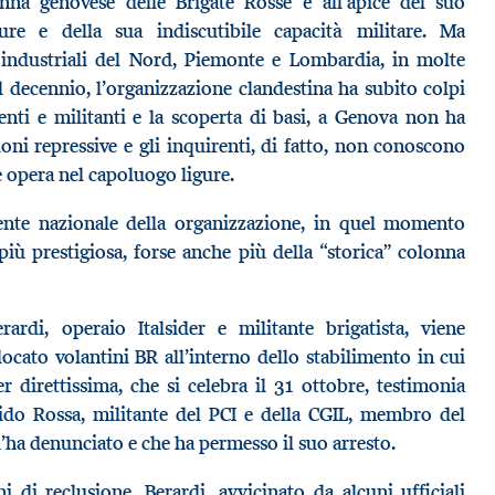
onna genovese delle Brigate Rosse è all’apice del suo
re e della sua indiscutibile capacità militare. Ma
e industriali del Nord, Piemonte e Lombardia, in molte
l decennio, l’organizzazione clandestina ha subito colpi
genti e militanti e la scoperta di basi, a Genova non ha
oni repressive e gli inquirenti, di fatto, non conoscono
 opera nel capoluogo ligure.
gente nazionale della organizzazione, in quel momento
più prestigiosa, forse anche più della “storica” colonna
ardi, operaio Italsider e militante brigatista, viene
ocato volantini BR all’interno dello stabilimento in cui
r direttissima, che si celebra il 31 ottobre, testimonia
ido Rossa, militante del PCI e della CGIL, membro del
l’ha denunciato e che ha permesso il suo arresto.
 di reclusione, Berardi, avvicinato da alcuni ufficiali