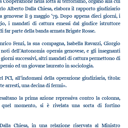
a Cooperazione nella lotta al terrorismo, organo alla cui
rlo Alberto Dalla Chiesa, elabora il rapporto giudiziario
ra genovese il 9 maggio ‘79. Dopo appena dieci giorni, i
io, i mandati di cattura emessi dal giudice istruttore
i far parte della banda armata Brigate Rosse.
 Enrico Fenzi, la sua compagna, Isabella Ravazzi, Giorgio
noti dell’Autonomia operaia genovese, e gli insegnanti
 giorni successivi, altri mandati di cattura permettono di
 operaio ed un giovane laureato in sociologia.
l PCI, all’indomani della operazione giudiziaria, titola:
e arresti, una decina di fermi».
 esaltano la prima azione repressiva contro la colonna,
 quel momento, si è rivelata una sorta di fortino
alla Chiesa, in una relazione riservata al Ministro