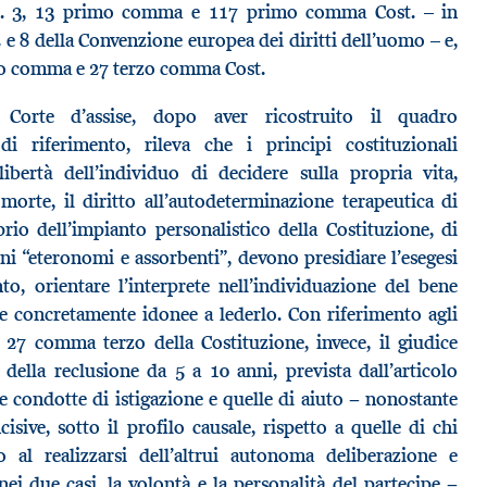
rtt. 3, 13 primo comma e 117 primo comma Cost. – in
 2 e 8 della Convenzione europea dei diritti dell’uomo – e,
condo comma e 27 terzo comma Cost.
Corte d’assise, dopo aver ricostruito il quadro
i riferimento, rileva che i principi costituzionali
libertà dell’individuo di decidere sulla propria vita,
orte, il diritto all’autodeterminazione terapeutica di
rio dell’impianto personalistico della Costituzione, di
ni “eteronomi e assorbenti”, devono presidiare l’esegesi
to, orientare l’interprete nell’individuazione del bene
te concretamente idonee a lederlo. Con riferimento agli
27 comma terzo della Costituzione, invece, il giudice
della reclusione da 5 a 10 anni, prevista dall’articolo
e condotte di istigazione e quelle di aiuto − nonostante
sive, sotto il profilo causale, rispetto a quelle di chi
 al realizzarsi dell’altrui autonoma deliberazione e
 nei due casi, la volontà e la personalità del partecipe −