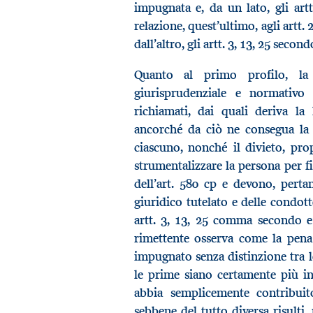
impugnata e, da un lato, gli a
relazione, quest’ultimo, agli artt.
dall’altro, gli artt. 3, 13, 25 se
Quanto al primo profilo, la 
giurisprudenziale e normativo d
richiamati, dai quali deriva la 
ancorché da ciò ne consegua la m
ciascuno, nonché il divieto, prop
strumentalizzare la persona per fi
dell’art. 580 cp e devono, pertan
giuridico tutelato e delle condot
artt. 3, 13, 25 comma secondo e 
rimettente osserva come la pena 
impugnato senza distinzione tra l
le prime siano certamente più inci
abbia semplicemente contribuito
sebbene del tutto diversa risulti,