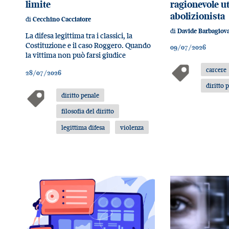
limite
ragionevole u
abolizionista
di
Cecchino Cacciatore
di
Davide Barbagiov
La difesa legittima tra i classici, la
Costituzione e il caso Roggero. Quando
09/07/2026
la vittima non può farsi giudice
carcere
28/07/2026
diritto 
diritto penale
filosofia del diritto
legittima difesa
violenza