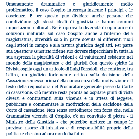
Umanamente drammatico e giuridicamente molto
problematico, il caso Cospito interroga insieme i principi e le
coscienze. E per questo può dividere anche persone che
condividono gli stessi ideali di giustizia e hanno comuni
impostazioni culturali. Ne è riprova la diversità di opinioni e di
soluzioni maturata sul caso Cospito anche all’interno della
magistratura, diversità solo in parte dovuta ai differenti ruoli
degli attori in campo e alla natura giuridica degli atti. Per parte
sua
Questione Giustizia
ritiene suo dovere rispecchiare in tutta la
sua asprezza la pluralità di visioni e di valutazioni esistente nel
mondo della magistratura e dei giuristi Con questo spirito la
Rivista ospita oggi un articolo di Luigi Ferraioli, che contiene, tra
l’altro, un giudizio fortemente critico sulla decisione della
Cassazione emesso prima della conoscenza della motivazione e il
testo della requisitoria del Procuratore generale presso la Corte
di cassazione. Ciò mentre resta pronta ad ospitare punti di vista
diversi e contrastanti sulla vicenda e in attesa di leggere,
pubblicare e commentare le motivazioni della decisione della
Corte di cassazione. Non senza sottolineare con forza che, nella
drammatica vicenda di Cospito, c’è un convitato di pietra - il
Ministro della Giustizia - che potrebbe mettere in campo le
preziose risorse di iniziativa e di responsabilità proprie della
politica e che sino ad ora non lo ha fatto