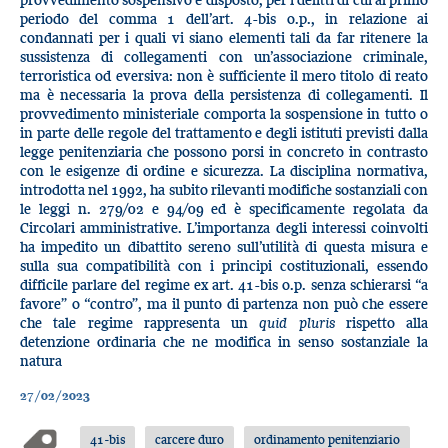
periodo del comma 1 dell’art. 4-bis o.p., in relazione ai
condannati per i quali vi siano elementi tali da far ritenere la
sussistenza di collegamenti con un’associazione criminale,
terroristica od eversiva: non è sufficiente il mero titolo di reato
ma è necessaria la prova della persistenza di collegamenti. Il
provvedimento ministeriale comporta la sospensione in tutto o
in parte delle regole del trattamento e degli istituti previsti dalla
legge penitenziaria che possono porsi in concreto in contrasto
con le esigenze di ordine e sicurezza. La disciplina normativa,
introdotta nel 1992, ha subito rilevanti modifiche sostanziali con
le leggi n. 279/02 e 94/09 ed è specificamente regolata da
Circolari amministrative. L’importanza degli interessi coinvolti
ha impedito un dibattito sereno sull’utilità di questa misura e
sulla sua compatibilità con i principi costituzionali, essendo
difficile parlare del regime ex art. 41-bis o.p. senza schierarsi “a
favore” o “contro”, ma il punto di partenza non può che essere
che tale regime rappresenta un
quid pluris
rispetto alla
detenzione ordinaria che ne modifica in senso sostanziale la
natura
27/02/2023
41-bis
carcere duro
ordinamento penitenziario