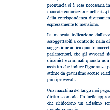
pronuncia si è resa necessaria i
mancata enunciazione nell'art. 41 b
della corrispondenza diversament
espressamente lo menziona.
La mancata indicazione dall'av
assoggettabili a controllo nella dis
suggestione antica quanto inaccet
parlamentari, che gli avvocati s
dinamiche criminali quando non c
assistito che induce l'ignoranza p
attinte da gravissime accuse relati
più riprovevoli.
Una macchina del fango mai paga, v
diritto scomode. Un facile approd
che richiedono un altissimo sens
morale, coraggio.