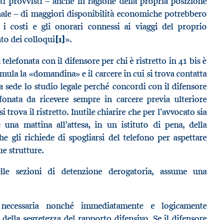
ti provvisti – anche in ragione della propria posizione
inale – di maggiori disponibilità economiche potrebbero
 i costi e gli onorari connessi ai viaggi del proprio
nto dei colloqui
[1]
».
a telefonata con il difensore per chi è ristretto in 41 bis è
ormula la «domandina» e il carcere in cui si trova contatta
a sede lo studio legale perché concordi con il difensore
fonata da ricevere sempre in carcere previa ulteriore
 trova il ristretto. Inutile chiarire che per l’avvocato sia
e una mattina all’attesa, in un istituto di pena, della
he gli richiede di spogliarsi del telefono per aspettare
ue strutture.
lle sezioni di detenzione derogatoria, assume una
e necessaria nonché immediatamente e logicamente
della segretezza del rapporto difensivo. Se il difensore