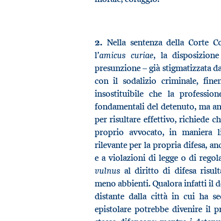
2.
Nella sentenza della Corte Co
amicus curiae
l’
, la disposizion
presunzione – già stigmatizzata da
con il sodalizio criminale, fin
insostituibile che la professio
fondamentali del detenuto, ma anc
per risultare effettivo, richiede 
proprio avvocato, in maniera l
rilevante per la propria difesa, a
e a violazioni di legge o di regol
vulnus
al diritto di difesa risul
meno abbienti. Qualora infatti il d
distante dalla città in cui ha s
epistolare potrebbe divenire il 