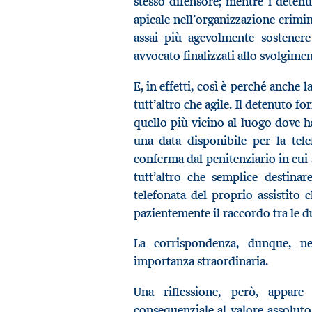
stesso difensore; mentre i detenu
apicale nell’organizzazione crim
assai più agevolmente sostenere
avvocato finalizzati allo svolgime
E, in effetti, così è perché anche l
tutt’altro che agile. Il detenuto f
quello più vicino al luogo dove h
una data disponibile per la tele
conferma dal penitenziario in cui si
tutt’altro che semplice destinar
telefonata del proprio assistito c
pazientemente il raccordo tra le d
La corrispondenza, dunque, ne
importanza straordinaria.
Una riflessione, però, appar
consequenziale al valore assoluto 