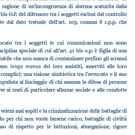
n ragione di un’incongruenza di sistema scaturita dalla
is O.P. del difensore tra i soggetti esclusi dal controllo
e dal dato testuale dell'art. 103, comma 6 c.p.p. che
vocato tra i soggetti le cui comunicazioni non sono
ciplina speciale di cui all’art. 41 bis o.p. è figlia di una
tabile che non manca di contaminare perfino gli scranni
longa manus
iano
dei loro assistiti, asserviti alle loro
omplici; una visione simbiotica tra l’avvocato e il suo
opulista al linciaggio di chi assuma la difesa di persone
ve ai reati di particolare allarme sociale o alle condotte
eleni mai sopiti e la criminalizzazione delle battaglie di
o per chi non vuole farsene carico, battaglie di civiltà
o di rispetto per le Istituzioni, abnegazione, rigore