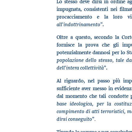
Lo stesso deve dirsi in ordine agl
impugnata, consistenti nei filma
procacciamento e la loro 
all'indottrinamento”
.
Oltre a questo, secondo la Cor
fornisce la prova che gli imput
potenzialmente dannosi per lo S
popolazione dello stesso, tale da 
dell'intera collettività”
.
Al riguardo, nel passo più imp
sufficiente aver messo in evidenz
dal momento che tali condotte 
base ideologica, per la costitu
compimento di atti terroristici, m
dirsi conseguito”.
Tirando le somme e per concluder