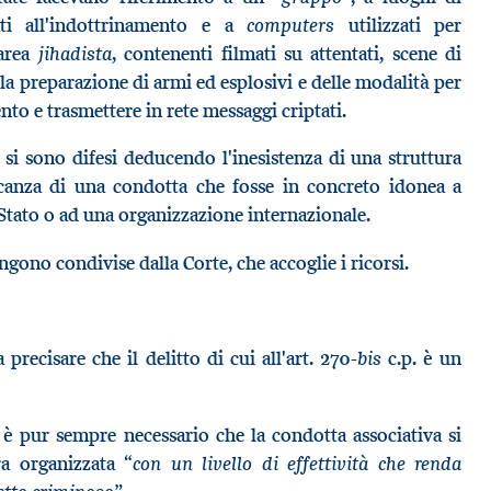
computers
ati all'indottrinamento e a
utilizzati per
jihadista
'area
, contenenti filmati su attentati, scene di
lla preparazione di armi ed esplosivi e delle modalità per
o e trasmettere in rete messaggi criptati.
, si sono difesi deducendo l'inesistenza di una struttura
ncanza di una condotta che fosse in concreto idonea a
tato o ad una organizzazione internazionale.
gono condivise dalla Corte, che accoglie i ricorsi.
bis
precisare che il delitto di cui all'art. 270-
c.p. è un
 è pur sempre necessario che la condotta associativa si
“con un livello di effettività che renda
ura organizzata