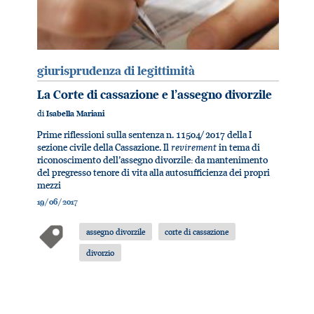
giurisprudenza di legittimità
La Corte di cassazione e l’assegno divorzile
di
Isabella Mariani
Prime riflessioni sulla sentenza n. 11504/ 2017 della I
revirement
sezione civile della Cassazione. Il
in tema di
riconoscimento dell’assegno divorzile: da mantenimento
del pregresso tenore di vita alla autosufficienza dei propri
mezzi
19/06/2017
assegno divorzile
corte di cassazione
divorzio