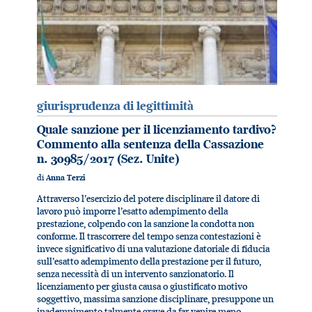
giurisprudenza di legittimità
Quale sanzione per il licenziamento tardivo?
Commento alla sentenza della Cassazione
n. 30985/2017 (Sez. Unite)
di
Anna Terzi
Attraverso l’esercizio del potere disciplinare il datore di
lavoro può imporre l’esatto adempimento della
prestazione, colpendo con la sanzione la condotta non
conforme. Il trascorrere del tempo senza contestazioni è
invece significativo di una valutazione datoriale di fiducia
sull’esatto adempimento della prestazione per il futuro,
senza necessità di un intervento sanzionatorio. Il
licenziamento per giusta causa o giustificato motivo
soggettivo, massima sanzione disciplinare, presuppone un
inadempimento talmente grave da far venire meno