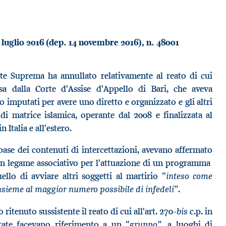
4 luglio 2016 (dep. 14 novembre 2016), n. 48001
te Suprema ha annullato relativamente al reato di cui
a dalla Corte d'Assise d'Appello di Bari, che aveva
imputati per avere uno diretto e organizzato e gli altri
di matrice islamica, operante dal 2008 e finalizzata al
Italia e all'estero.
base dei contenuti di intercettazioni, avevano affermato
 un legame associativo per l'attuazione di un programma
“inteso come
llo di avviare altri soggetti al martirio
insieme al maggior numero possibile di infedeli”
.
bis
ritenuto sussistente il reato di cui all'art. 270-
c.p. in
“gruppo”
ttate facevano riferimento a un
, a luoghi di