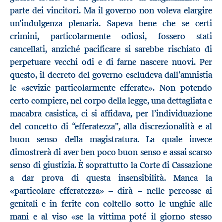
parte dei vincitori. Ma il governo non voleva elargire
un’indulgenza plenaria. Sapeva bene che se certi
crimini, particolarmente odiosi, fossero stati
cancellati, anziché pacificare si sarebbe rischiato di
perpetuare vecchi odi e di farne nascere nuovi. Per
questo, il decreto del governo escludeva dall’amnistia
le «sevizie particolarmente efferate». Non potendo
certo compiere, nel corpo della legge, una dettagliata e
macabra casistica, ci si affidava, per l’individuazione
del concetto di “efferatezza”, alla discrezionalità e al
buon senso della magistratura. La quale invece
dimostrerà di aver ben poco buon senso e assai scarso
senso di giustizia. È soprattutto la Corte di Cassazione
a dar prova di questa insensibilità. Manca la
«particolare efferatezza» – dirà – nelle percosse ai
genitali e in ferite con coltello sotto le unghie alle
mani e al viso «se la vittima poté il giorno stesso