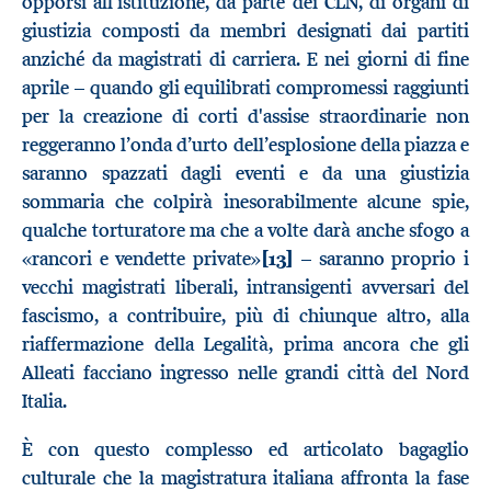
opporsi all’istituzione, da parte dei CLN, di organi di
giustizia composti da membri designati dai partiti
anziché da magistrati di carriera. E nei giorni di fine
aprile – quando gli equilibrati compromessi raggiunti
per la creazione di corti d'assise straordinarie non
reggeranno l’onda d’urto dell’esplosione della piazza e
saranno spazzati dagli eventi e da una giustizia
sommaria che colpirà inesorabilmente alcune spie,
qualche torturatore ma che a volte darà anche sfogo a
«rancori e vendette private»
[13]
– saranno proprio i
vecchi magistrati liberali, intransigenti avversari del
fascismo, a contribuire, più di chiunque altro, alla
riaffermazione della Legalità, prima ancora che gli
Alleati facciano ingresso nelle grandi città del Nord
Italia.
È con questo complesso ed articolato bagaglio
culturale che la magistratura italiana affronta la fase