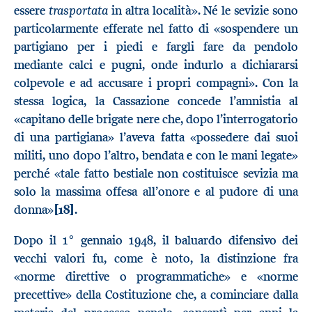
trasportata
essere
in altra località». Né le sevizie sono
particolarmente efferate nel fatto di «sospendere un
partigiano per i piedi e fargli fare da pendolo
mediante calci e pugni, onde indurlo a dichiararsi
colpevole e ad accusare i propri compagni». Con la
stessa logica, la Cassazione concede l’amnistia al
«capitano delle brigate nere che, dopo l’interrogatorio
di una partigiana» l’aveva fatta «possedere dai suoi
militi, uno dopo l’altro, bendata e con le mani legate»
perché «tale fatto bestiale non costituisce sevizia ma
solo la massima offesa all’onore e al pudore di una
donna»
[18]
.
Dopo il 1° gennaio 1948, il baluardo difensivo dei
vecchi valori fu, come è noto, la distinzione fra
«norme direttive o programmatiche» e «norme
precettive» della Costituzione che, a cominciare dalla