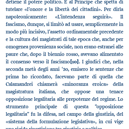
detiene il potere politico. È al Principe che spetta di
tutelare «l’onore e la libertà dei cittadini». Per dirla
napoleonicamente: «L’intendenza seguirà». Il
fascismo, dunque, si limitò ad usare, semplicemente in
modo più incisivo, l’assetto ordinamentale precedente
e la cultura dei magistrati di tale epoca che, anche per
omogenea provenienza sociale, non erano estranei alle
paure che, dopo il biennio rosso, avevano alimentato
il consenso verso il fascismo
[10]
. I giudici che, nella
seconda metà degli anni ‘20, emisero le sentenze che
prima ho ricordato, facevano parte di quella che
Calamandrei chiamerà «minoranza eroica» della
magistratura italiana, che oppose una tenace
opposizione legalitaria alle prepotenze del regime. Lo
strumento principale di questa “opposizione
legalitaria” fu la difesa, nel campo della giustizia, del
«sistema della formulazione legislativa», in cui vige
una rigida ripartizione tra giustizia e politica.