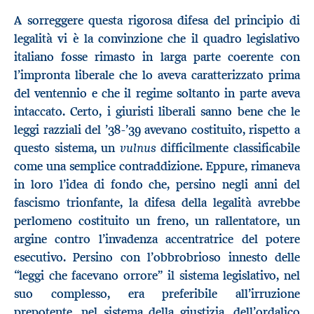
A sorreggere questa rigorosa difesa del principio di
legalità vi è la convinzione che il quadro legislativo
italiano fosse rimasto in larga parte coerente con
l’impronta liberale che lo aveva caratterizzato prima
del ventennio e che il regime soltanto in parte aveva
intaccato. Certo, i giuristi liberali sanno bene che le
leggi razziali del ’38-’39 avevano costituito, rispetto a
vulnus
questo sistema, un
difficilmente classificabile
come una semplice contraddizione. Eppure, rimaneva
in loro l’idea di fondo che, persino negli anni del
fascismo trionfante, la difesa della legalità avrebbe
perlomeno costituito un freno, un rallentatore, un
argine contro l’invadenza accentratrice del potere
esecutivo. Persino con l’obbrobrioso innesto delle
“leggi che facevano orrore” il sistema legislativo, nel
suo complesso, era preferibile all’irruzione
prepotente, nel sistema della giustizia, dell’ordalico