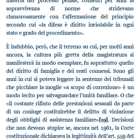
materia del processo penale, consentì per anni la
sopravvivenza di norme che stridevano
clamorosamente con l’affermazione del principio
secondo cui «la difesa è diritto inviolabile in ogni
stato e grado del procedimento».
È indubbio, però, che il terreno su cui, per molti anni
ancora, la cultura più gretta della magistratura si
manifesterà in modo esemplare, fu soprattutto quello
del diritto di famiglia e dei reati connessi. Sono gli
anni in cui si poteva leggere in sentenze dei tribunali
che picchiare la moglie «a scopo di correzione» è un
modo lecito per salvaguardare l’unità familiare. O che
«il costante rifiuto delle prestazioni sessuali da parte
di un coniuge costituirebbe il delitto di violazione
degli obblighi di assistenza familiare»
[19]
. Decisioni
che non devono stupire se, ancora nel 1961, la Corte
costituzionale dichiarava la legittimità dell’art. 559 del