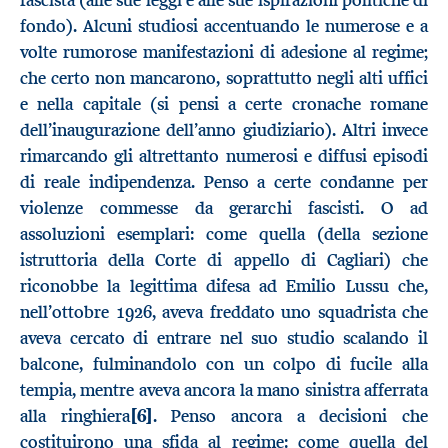
fondo). Alcuni studiosi accentuando le numerose e a
volte rumorose manifestazioni di adesione al regime;
che certo non mancarono, soprattutto negli alti uffici
e nella capitale (si pensi a certe cronache romane
dell’inaugurazione dell’anno giudiziario). Altri invece
rimarcando gli altrettanto numerosi e diffusi episodi
di reale indipendenza. Penso a certe condanne per
violenze commesse da gerarchi fascisti. O ad
assoluzioni esemplari: come quella (della sezione
istruttoria della Corte di appello di Cagliari) che
riconobbe la legittima difesa ad Emilio Lussu che,
nell’ottobre 1926, aveva freddato uno squadrista che
aveva cercato di entrare nel suo studio scalando il
balcone, fulminandolo con un colpo di fucile alla
tempia, mentre aveva ancora la mano sinistra afferrata
alla ringhiera
[6]
. Penso ancora a decisioni che
costituirono una sfida al regime: come quella del