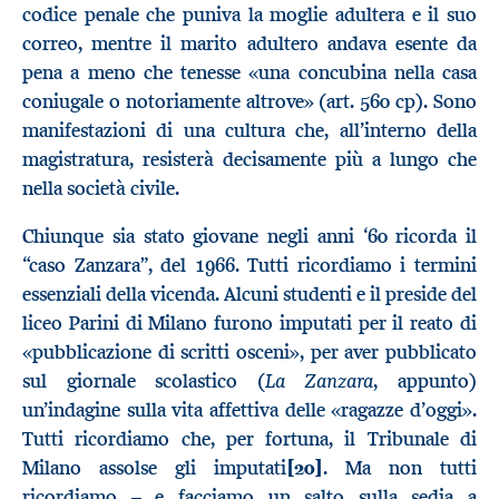
codice penale che puniva la moglie adultera e il suo
correo, mentre il marito adultero andava esente da
pena a meno che tenesse «una concubina nella casa
coniugale o notoriamente altrove» (art. 560 cp). Sono
manifestazioni di una cultura che, all’interno della
magistratura, resisterà decisamente più a lungo che
nella società civile.
Chiunque sia stato giovane negli anni ‘60 ricorda il
“caso Zanzara”, del 1966. Tutti ricordiamo i termini
essenziali della vicenda. Alcuni studenti e il preside del
liceo Parini di Milano furono imputati per il reato di
«pubblicazione di scritti osceni», per aver pubblicato
La Zanzara
sul giornale scolastico (
, appunto)
un’indagine sulla vita affettiva delle «ragazze d’oggi».
Tutti ricordiamo che, per fortuna, il Tribunale di
Milano assolse gli imputati
[20]
. Ma non tutti
ricordiamo – e facciamo un salto sulla sedia a