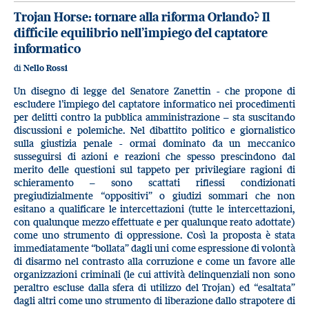
Trojan Horse: tornare alla riforma Orlando? Il
difficile equilibrio nell’impiego del captatore
informatico
di
Nello Rossi
Un disegno di legge del Senatore Zanettin - che propone di
escludere l’impiego del captatore informatico nei procedimenti
per delitti contro la pubblica amministrazione – sta suscitando
discussioni e polemiche. Nel dibattito politico e giornalistico
sulla giustizia penale - ormai dominato da un meccanico
susseguirsi di azioni e reazioni che spesso prescindono dal
merito delle questioni sul tappeto per privilegiare ragioni di
schieramento – sono scattati riflessi condizionati
pregiudizialmente “oppositivi” o giudizi sommari che non
esitano a qualificare le intercettazioni (tutte le intercettazioni,
con qualunque mezzo effettuate e per qualunque reato adottate)
come uno strumento di oppressione. Così la proposta è stata
immediatamente “bollata” dagli uni come espressione di volontà
di disarmo nel contrasto alla corruzione e come un favore alle
organizzazioni criminali (le cui attività delinquenziali non sono
peraltro escluse dalla sfera di utilizzo del Trojan) ed “esaltata”
dagli altri come uno strumento di liberazione dallo strapotere di