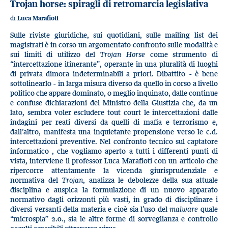
Trojan horse: spiragli di retromarcia legislativa
di
Luca Marafioti
Sulle riviste giuridiche, sui quotidiani, sulle mailing list dei
magistrati è in corso un argomentato confronto sulle modalità e
sui limiti di utilizzo del
Trojan Horse
come strumento di
“intercettazione itinerante”, operante in una pluralità di luoghi
di privata dimora indeterminabili a priori. Dibattito - è bene
sottolinearlo - in larga misura diverso da quello in corso a livello
politico che appare dominato, o meglio inquinato, dalle continue
e confuse dichiarazioni del Ministro della Giustizia che, da un
lato, sembra voler escludere tout court le intercettazioni dalle
indagini per reati diversi da quelli di mafia e terrorismo e,
dall’altro, manifesta una inquietante propensione verso le c.d.
intercettazioni preventive. Nel confronto tecnico sul captatore
informatico , che vogliamo aperto a tutti i differenti punti di
vista, interviene il professor Luca Marafioti con un articolo che
ripercorre attentamente la vicenda giurisprudenziale e
normativa del
Trojan
, analizza le debolezze della sua attuale
disciplina e auspica la formulazione di un nuovo apparato
normativo dagli orizzonti più vasti, in grado di disciplinare i
diversi versanti della materia e cioè sia l’uso del
malware
quale
“microspia” 2.0., sia le altre forme di sorveglianza e controllo