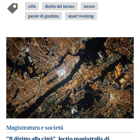
città
diritto del lavoro
lavoro
parole di giustizia
smart working
Magistratura e società
"Il diritto alla città", lectio magistralis di