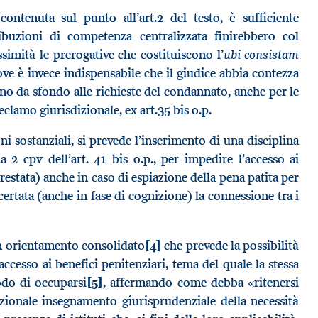
ontenuta sul punto all’art.2 del testo, è sufficiente
ibuzioni di competenza centralizzata finirebbero col
ubi consistam
ssimità le prerogative che costituiscono l’
ove è invece indispensabile che il giudice abbia contezza
no da sfondo alle richieste del condannato, anche per le
eclamo giurisdizionale, ex art.35 bis o.p.
ni sostanziali, si prevede l’inserimento di una disciplina
 2 cpv dell’art. 41 bis o.p., per impedire l’accesso ai
restata) anche in caso di espiazione della pena patita per
ccertata (anche in fase di cognizione) la connessione tra i
n orientamento consolidato
[4]
che prevede la possibilità
ccesso ai benefici penitenziari, tema del quale la stessa
odo di occuparsi
[5]
, affermando come debba «ritenersi
izionale insegnamento giurisprudenziale della necessità