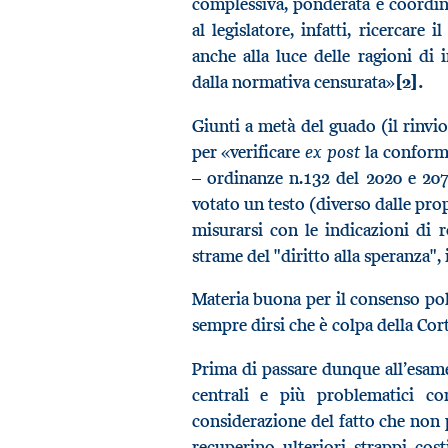
complessiva, ponderata e coordin
al legislatore, infatti, ricercare
anche alla luce delle ragioni di 
dalla normativa censurata»
[2].
Giunti a metà del guado (il rinvio
ex post
per «verificare
la conformi
– ordinanze n.132 del 2020 e 207
votato un testo (diverso dalle pro
misurarsi con le indicazioni di r
strame del "diritto alla speranza",
Materia buona per il consenso pol
sempre dirsi che è colpa della Cor
Prima di passare dunque all’esame
centrali e più problematici co
considerazione del fatto che non p
recuperino ulteriori strappi cost