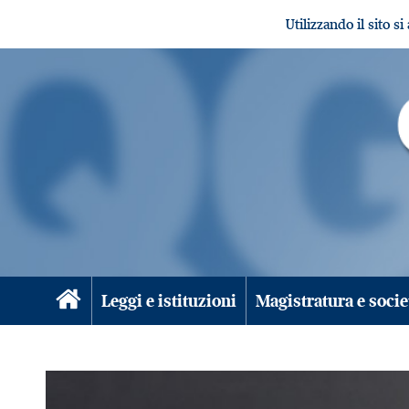
Utilizzando il sito s
Leggi e istituzioni
Magistratura e socie