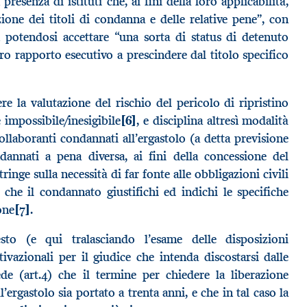
resenza di istituti che, ai fini della loro applicabilità,
ione dei titoli di condanna e delle relative pene”, con
potendosi accettare “una sorta di status di detenuto
ro rapporto esecutivo a prescindere dal titolo specifico
re la valutazione del rischio del pericolo di ripristino
 impossibile/inesigibile
[6]
, e disciplina altresì modalità
ollaboranti condannati all’ergastolo (a detta previsione
annati a pena diversa, ai fini della concessione del
inge sulla necessità di far fonte alle obbligazioni civili
 che il condannato giustifichi ed indichi le specifiche
one
[7]
.
esto (e qui tralasciando l’esame delle disposizioni
ivazionali per il giudice che intenda discostarsi dalle
ede (art.4) che il termine per chiedere la liberazione
’ergastolo sia portato a trenta anni, e che in tal caso la