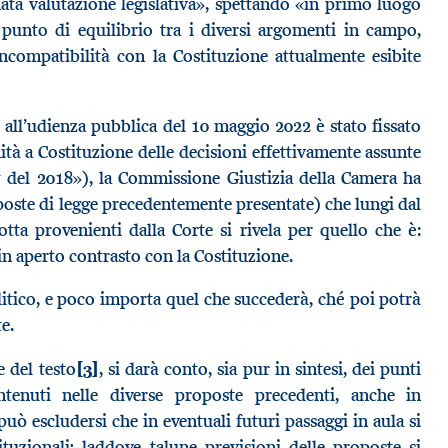
ata valutazione legislativa», spettando «in primo luogo
 il punto di equilibrio tra i diversi argomenti in campo,
incompatibilità con la Costituzione attualmente esibite
 all’udienza pubblica del 10 maggio 2022 è stato fissato
tà a Costituzione delle decisioni effettivamente assunte
 del 2018»), la Commissione Giustizia della Camera ha
poste di legge precedentemente presentate) che lungi dal
otta provenienti dalla Corte si rivela per quello che è:
 in aperto contrasto con la Costituzione.
itico, e poco importa quel che succederà, ché poi potrà
te.
 del testo
[3]
, si darà conto, sia pur in sintesi, dei punti
ntenuti nelle diverse proposte precedenti, anche in
uò escludersi che in eventuali futuri passaggi in aula si
ituzionali; laddove talune previsioni delle proposte si