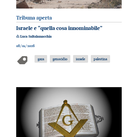
Tribuna aperta
Israele e “quella cosa innominabile”
di
Luca Saltalamacchia
08/01/2026
gaza
genocidio
israele
palestina