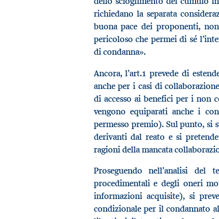
dello scioglimento del cumulo in p
richiedano la separata consideraz
buona pace dei proponenti, non 
pericoloso che permei di sé l’inte
di condanna».
Ancora, l’art.1 prevede di estende
anche per i casi di collaborazione
di accesso ai benefici per i non c
vengono equiparati anche i cond
permesso premio). Sul punto, si str
derivanti dal reato e si pretende
ragioni della mancata collaborazi
Proseguendo nell’analisi del t
procedimentali e degli oneri mot
informazioni acquisite), si prev
condizionale per il condannato all