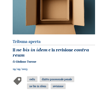
Tribuna aperta
Il
ne bis in idem
e la revisione
contra
reum
di
Giuliano Turone
29/09/2025
cedu
diritto processuale penale
ne bis in idem
revisione