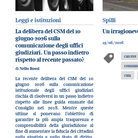
Leggi e istituzioni
Spilli
La delibera del CSM del 10
Un irragionevo
giugno 2026 sulla
19/06/2026
comunicazione degli uffici
giudiziari. Un passo indietro
carcere
rispetto al recente passato?
comunic
di
Nello Rossi
csm
La recente delibera del CSM del 10
giugno 2026 sulla comunicazione
istituzionale degli uffici giudiziari
rischia di risolversi in un passo indietro
rispetto alle linee guida emanate dal
Consiglio nel 2018. Mentre queste
ultime si ponevano l’obiettivo di
garantire la più ampia trasparenza e
comprensibilità della giurisdizione al
fine di aumentare la fiducia dei cittadini
nella giustizia e nello Stato di diritto,