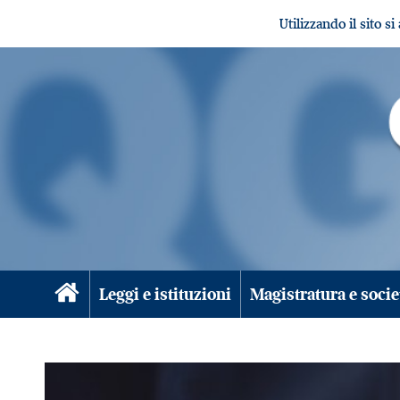
Utilizzando il sito s
Leggi e istituzioni
Magistratura e socie