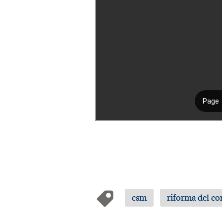
csm
riforma del co