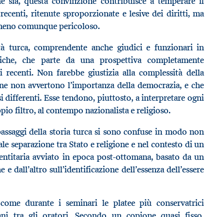
sia, questa convinzione contribuisce a temperare il
recenti, ritenute sproporzionate e lesive dei diritti, ma
omeno comunque pericoloso.
età turca, comprendente anche giudici e funzionari in
oliche, che parte da una prospettiva completamente
ti recenti. Non farebbe giustizia alla complessità della
one non avvertono l’importanza della democrazia, e che
i differenti. Esse tendono, piuttosto, a interpretare ogni
pio filtro, al contempo nazionalista e religioso.
assaggi della storia turca si sono confuse in modo non
male separazione tra Stato e religione e nel contesto di un
entitaria avviato in epoca post-ottomana, basato da un
e dall’altro sull’identificazione dell’essenza dell’essere
e come durante i seminari le platee più conservatrici
iani tra gli oratori. Secondo un copione quasi fisso,