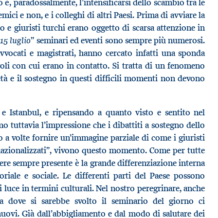
 è, paradossalmente, l’intensificarsi dello scambio tra le
mici e non, e i colleghi di altri Paesi. Prima di avviare la
to e giuristi turchi erano oggetto di scarsa attenzione in
15 luglio
” seminari ed eventi sono sempre più numerosi.
vvocati e magistrati, hanno cercato infatti una sponda
ngoli con cui erano in contatto. Si tratta di un fenomeno
età e il sostegno in questi difficili momenti non devono
e Istanbul, e ripensando a quanto visto e sentito nel
 tuttavia l’impressione che i dibattiti a sostegno dello
o a volte fornire un’immagine parziale di come i giuristi
rnazionalizzati”, vivono questo momento. Come per tutte
nere sempre presente è la grande differenziazione interna
oriale e sociale. Le differenti parti del Paese possono
ni luce in termini culturali. Nel nostro peregrinare, anche
la dove si sarebbe svolto il seminario del giorno ci
uovi. Già dall’abbigliamento e dal modo di salutare dei