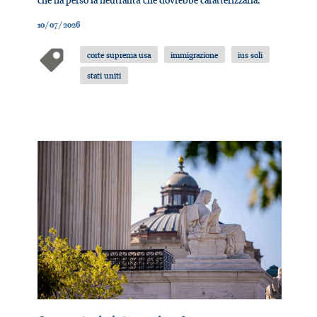
10/07/2026
corte suprema usa
immigrazione
ius soli
stati uniti