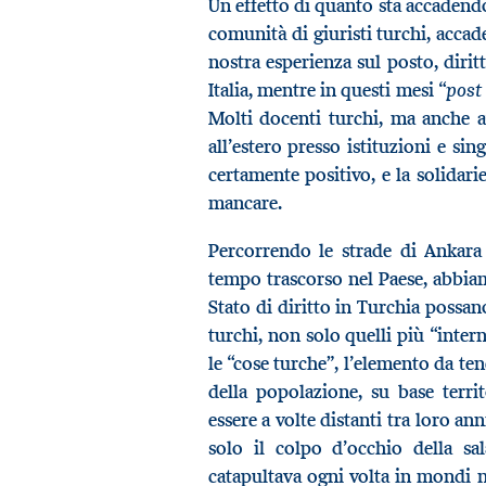
Un effetto di quanto sta accadendo
comunità di giuristi turchi, accade
nostra esperienza sul posto, dirit
post 
Italia, mentre in questi mesi “
Molti docenti turchi, ma anche a
all’estero presso istituzioni e si
certamente positivo, e la solidari
mancare.
Percorrendo le strade di Ankara 
tempo trascorso nel Paese, abbiamo
Stato di diritto in Turchia possan
turchi, non solo quelli più “inte
le “cose turche”, l’elemento da te
della popolazione, su base territ
essere a volte distanti tra loro an
solo il colpo d’occhio della sa
catapultava ogni volta in mondi n