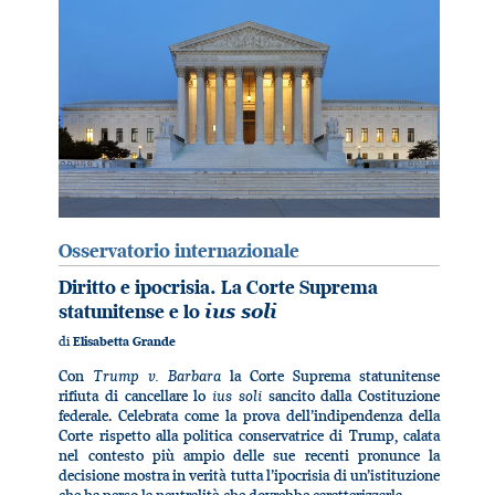
Osservatorio internazionale
Diritto e ipocrisia. La Corte Suprema
statunitense e lo
ius soli
di
Elisabetta Grande
Trump v. Barbara
Con
la Corte Suprema statunitense
ius soli
rifiuta di cancellare lo
sancito dalla Costituzione
federale. Celebrata come la prova dell’indipendenza della
Corte rispetto alla politica conservatrice di Trump, calata
nel contesto più ampio delle sue recenti pronunce la
decisione mostra in verità tutta l’ipocrisia di un’istituzione
che ha perso la neutralità che dovrebbe caratterizzarla.