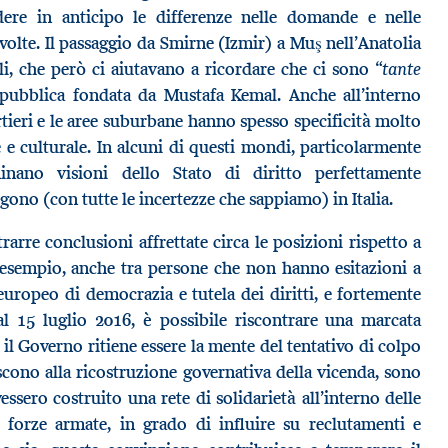
edere in anticipo le differenze nelle domande e nelle
ivolte. Il passaggio da Smirne (Izmir) a Muş nell’Anatolia
tante
li, che però ci aiutavano a ricordare che ci sono “
epubblica fondata da Mustafa Kemal. Anche all’interno
artieri e le aree suburbane hanno spesso specificità molto
 e culturale. In alcuni di questi mondi, particolarmente
inano visioni dello Stato di diritto perfettamente
gono (con tutte le incertezze che sappiamo) in Italia.
rarre conclusioni affrettate circa le posizioni rispetto a
esempio, anche tra persone che non hanno esitazioni a
uropeo di democrazia e tutela dei diritti, e fortemente
 al 15 luglio 2016, è possibile riscontrare una marcata
 il Governo ritiene essere la mente del tentativo di colpo
scono alla ricostruzione governativa della vicenda, sono
essero costruito una rete di solidarietà all’interno delle
le forze armate, in grado di influire su reclutamenti e