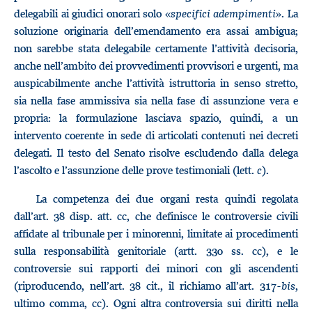
delegabili ai giudici onorari solo «
specifici adempimenti
». La
soluzione originaria dell’emendamento era assai ambigua;
non sarebbe stata delegabile certamente l’attività decisoria,
anche nell’ambito dei provvedimenti provvisori e urgenti, ma
auspicabilmente anche l’attività istruttoria in senso stretto,
sia nella fase ammissiva sia nella fase di assunzione vera e
propria: la formulazione lasciava spazio, quindi, a un
intervento coerente in sede di articolati contenuti nei decreti
delegati. Il testo del Senato risolve escludendo dalla delega
l’ascolto e l’assunzione delle prove testimoniali (lett.
c
).
La competenza dei due organi resta quindi regolata
dall’art. 38 disp. att. cc, che definisce le controversie civili
affidate al tribunale per i minorenni, limitate ai procedimenti
sulla responsabilità genitoriale (artt. 330 ss. cc), e le
controversie sui rapporti dei minori con gli ascendenti
(riproducendo, nell’art. 38 cit., il richiamo all’art. 317-
bis
,
ultimo comma, cc). Ogni altra controversia sui diritti nella