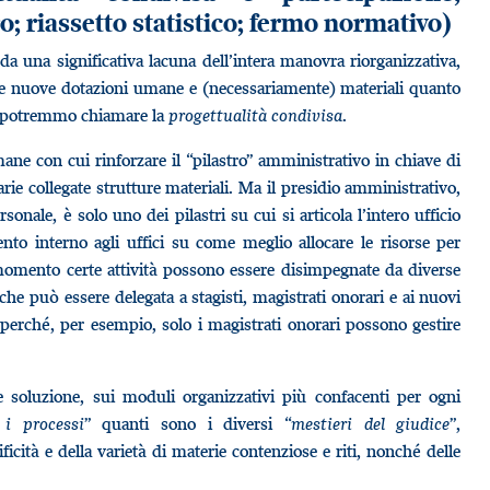
 riassetto statistico; fermo normativo)
a una significativa lacuna dell’intera manovra riorganizzativa,
delle nuove dotazioni umane e (necessariamente) materiali quanto
he potremmo chiamare la
progettualità condivisa
.
mane con cui rinforzare il “pilastro” amministrativo in chiave di
arie collegate strutture materiali. Ma il presidio amministrativo,
rsonale, è solo uno dei pilastri su cui si articola l’intero ufficio
to interno agli uffici su come meglio allocare le risorse per
 momento certe attività possono essere disimpegnate da diverse
, che può essere delegata a stagisti, magistrati onorari e ai nuovi
a” perché, per esempio, solo i magistrati onorari possono gestire
 soluzione, sui moduli organizzativi più confacenti per ogni
 i processi
” quanti sono i diversi “
mestieri del giudice
”,
icità e della varietà di materie contenziose e riti, nonché delle