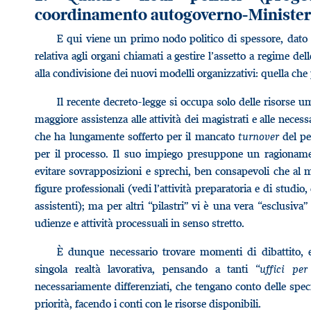
coordinamento autogoverno-Ministero;
E qui viene un primo nodo politico di spessore, dato d
relativa agli organi chiamati a gestire l’assetto a regime 
alla condivisione dei nuovi modelli organizzativi: quella c
Il recente decreto-legge si occupa solo delle risorse u
maggiore assistenza alle attività dei magistrati e alle necess
che ha lungamente sofferto per il mancato
turnover
del pe
per il processo. Il suo impiego presuppone un ragionamen
evitare sovrapposizioni e sprechi, ben consapevoli che al
figure professionali (vedi l’attività preparatoria e di studio
assistenti); ma per altri “pilastri” vi è una vera “esclusiv
udienze e attività processuali in senso stretto.
È dunque necessario trovare momenti di dibattito, e
singola realtà lavorativa, pensando a tanti “
uffici per
necessariamente differenziati, che tengano conto delle specif
priorità, facendo i conti con le risorse disponibili.