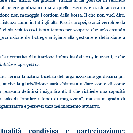
tere sull’“ufficio del giudice” rischia di far passare in secondo
l potere giudiziario, ma a quello esecutivo: esiste ancora in
zione non maneggia i cordoni della borsa. Il che non vuol dire,
istenza come in tutti gli altri Paesi europei, e anzi verrebbe da
 ci sia voluto così tanto tempo per scoprire che solo creando
 produzione da bottega artigiana alla gestione e definizione a
a la normativa di attuazione imbastita dal 2015 in avanti, e che
bilità
» e «
progetti
».
he, ferma la natura bicefala dell’organizzazione giudiziaria per
ne, anche la giurisdizione sarà chiamata a dare conto di come
possono definirsi insignificanti. Il che richiede una capacità
solo di “ripulire i fondi di magazzino”, ma sia in grado di
 organizzativa e perseveranza nel momento attuativo.
tualità condivisa e partecipazione;