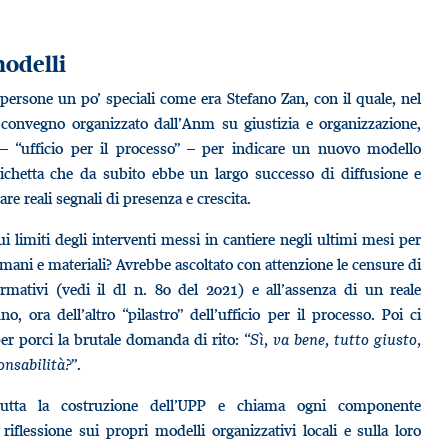
modelli
persone un po’ speciali come era Stefano Zan, con il quale, nel
convegno organizzato dall’Anm su giustizia e organizzazione,
a – “ufficio per il processo” – per indicare un nuovo modello
’etichetta che da subito ebbe un largo successo di diffusione e
e reali segnali di presenza e crescita.
ui limiti degli interventi messi in cantiere negli ultimi mesi per
umani e materiali? Avrebbe ascoltato con attenzione le censure di
ormativi (vedi il dl n. 80 del 2021) e all’assenza di un reale
o, ora dell’altro “pilastro” dell’ufficio per il processo. Poi ci
er porci la brutale domanda di rito: “
Sì, va bene, tutto giusto,
onsabilità?
”.
 tutta la costruzione dell’UPP e chiama ogni componente
 riflessione sui propri modelli organizzativi locali e sulla loro