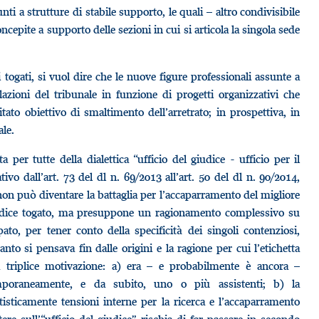
i a strutture di stabile supporto, le quali – altro condivisibile
epite a supporto delle sezioni in cui si articola la singola sede
 togati, si vuol dire che le nuove figure professionali assunte a
azioni del tribunale in funzione di progetti organizzativi che
ato obiettivo di smaltimento dell’arretrato; in prospettiva, in
ale.
 per tutte della dialettica “ufficio del giudice - ufficio per il
ivo dall’art. 73 del dl n. 69/2013 all’art. 50 del dl n. 90/2014,
non può diventare la battaglia per l’accaparramento del migliore
 giudice togato, ma presuppone un ragionamento complessivo su
ato, per tener conto della specificità dei singoli contenziosi,
anto si pensava fin dalle origini e la ragione per cui l’etichetta
na triplice motivazione: a) era – e probabilmente è ancora –
mporaneamente, e da subito, uno o più assistenti; b) la
tisticamente tensioni interne per la ricerca e l’accaparramento