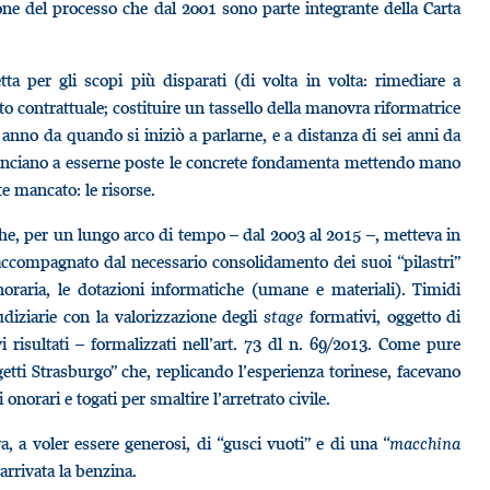
zione del processo che dal 2001 sono parte integrante della Carta
a per gli scopi più disparati (di volta in volta: rimediare a
to contrattuale; costituire un tassello della manovra riformatrice
o anno da quando si iniziò a parlarne, e a distanza di sei anni da
minciano a esserne poste le concrete fondamenta mettendo mano
e mancato: le risorse.
 che, per un lungo arco di tempo – dal 2003 al 2015 –, metteva in
accompagnato dal necessario consolidamento dei suoi “pilastri”
noraria, le dotazioni informatiche (umane e materiali). Timidi
udiziarie con la valorizzazione degli
stage
formativi, oggetto di
i risultati – formalizzati nell’art. 73 dl n. 69/2013. Come pure
getti Strasburgo” che, replicando l’esperienza torinese, facevano
onorari e togati per smaltire l’arretrato civile.
, a voler essere generosi, di “gusci vuoti” e di una “
macchina
 arrivata la benzina.