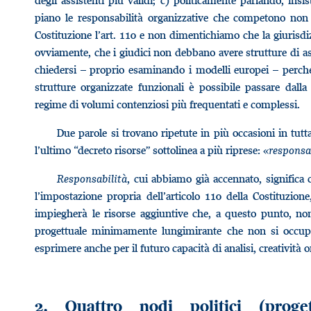
degli assistenti più validi; c) politicamente parlando, insis
piano le responsabilità organizzative che competono non a
Costituzione l’art. 110 e non dimentichiamo che la giurisdi
ovviamente, che i giudici non debbano avere strutture di ass
chiedersi – proprio esaminando i modelli europei – perché
strutture organizzate funzionali è possibile passare dalla
regime di volumi contenziosi più frequentati e complessi.
Due parole si trovano ripetute in più occasioni in tutt
l’ultimo “decreto risorse” sottolinea a più riprese: «
responsa
Responsabilità
, cui abbiamo già accennato, significa c
l’impostazione propria dell’articolo 110 della Costituzio
impiegherà le risorse aggiuntive che, a questo punto, non 
progettuale minimamente lungimirante che non si occupi 
esprimere anche per il futuro capacità di analisi, creatività
2. Quattro nodi politici (proget