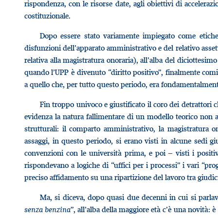
rispondenza, con le risorse date, agli obiettivi di accelera
costituzionale.
Dopo essere stato variamente impiegato come etichett
disfunzioni dell’apparato amministrativo e del relativo asset
relativa alla magistratura onoraria), all’alba del diciottesim
quando l’UPP è divenuto “diritto positivo”, finalmente co
a quello che, per tutto questo periodo, era fondamentalment
Fin troppo univoco e giustificato il coro dei detrattori
evidenza la natura fallimentare di un modello teorico non 
strutturali: il comparto amministrativo, la magistratura o
assaggi, in questo periodo, si erano visti in alcune sedi gi
convenzioni con le università prima, e poi – visti i positiv
rispondevano a logiche di “uffici per i processi” i vari “pro
preciso affidamento su una ripartizione del lavoro tra giudici 
Ma, si diceva, dopo quasi due decenni in cui si parlava
senza benzina
”, all’alba della maggiore età c’è una novità: è