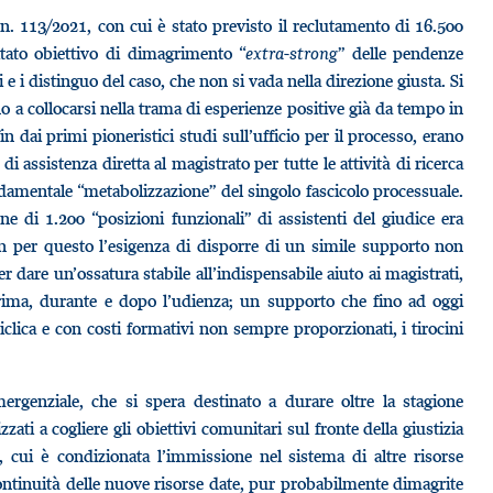
 n. 113/2021, con cui è stato previsto il reclutamento di 16.500
itato obiettivo di dimagrimento “
extra-strong
” delle pendenze
ni e i distinguo del caso, che non si vada nella direzione giusta. Si
nno a collocarsi nella trama di esperienze positive già da tempo in
in dai primi pioneristici studi sull’ufficio per il processo, erano
di assistenza diretta al magistrato per tutte le attività di ricerca
ondamentale “metabolizzazione” del singolo fascicolo processuale.
ne di 1.200 “posizioni funzionali” di assistenti del giudice era
non per questo l’esigenza di disporre di un simile supporto non
dare un’ossatura stabile all’indispensabile aiuto ai magistrati,
 prima, durante e dopo l’udienza; un supporto che fino ad oggi
iclica e con costi formativi non sempre proporzionati, i tirocini
ergenziale, che si spera destinato a durare oltre la stagione
i a cogliere gli obiettivi comunitari sul fronte della giustizia
e, cui è condizionata l’immissione nel sistema di altre risorse
ontinuità delle nuove risorse date, pur probabilmente dimagrite