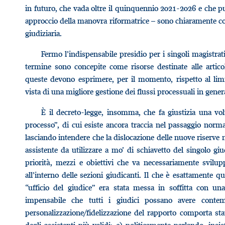
in futuro, che vada oltre il quinquennio 2021-2026 e che punt
approccio della manovra riformatrice – sono chiaramente conc
giudiziaria.
Fermo l’indispensabile presidio per i singoli magistrati
termine sono concepite come risorse destinate alle articol
queste devono esprimere, per il momento, rispetto al limit
vista di una migliore gestione dei flussi processuali in gener
È il decreto-legge, insomma, che fa giustizia una volta
processo”, di cui esiste ancora traccia nel passaggio normat
lasciando intendere che la dislocazione delle nuove riserve 
assistente da utilizzare a mo’ di schiavetto del singolo
priorità, mezzi e obiettivi che va necessariamente svilupp
all’interno delle sezioni giudicanti. Il che è esattamente qu
“ufficio del giudice” era stata messa in soffitta con u
impensabile che tutti i giudici possano avere conte
personalizzazione/fidelizzazione del rapporto comporta sta