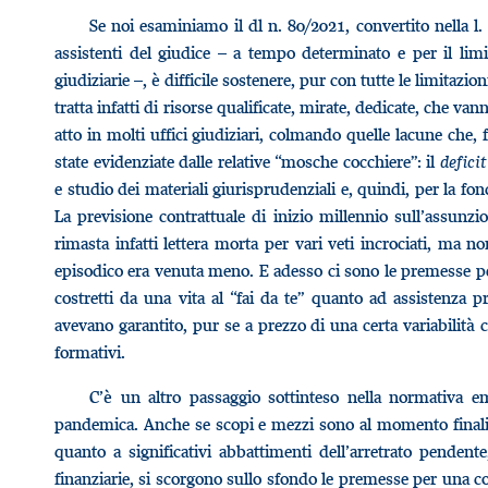
Se noi esaminiamo il dl n. 80/2021, convertito nella l.
assistenti del giudice – a tempo determinato e per il lim
giudiziarie –, è difficile sostenere, pur con tutte le limitazio
tratta infatti di risorse qualificate, mirate, dedicate, che va
atto in molti uffici giudiziari, colmando quelle lacune che, f
state evidenziate dalle relative “mosche cocchiere”: il
deficit
e studio dei materiali giurisprudenziali e, quindi, per la f
La previsione contrattuale di inizio millennio sull’assunzio
rimasta infatti lettera morta per vari veti incrociati, ma 
episodico era venuta meno. E adesso ci sono le premesse per 
costretti da una vita al “fai da te” quanto ad assistenza
avevano garantito, pur se a prezzo di una certa variabilità c
formativi.
C’è un altro passaggio sottinteso nella normativa em
pandemica. Anche se scopi e mezzi sono al momento finalizzat
quanto a significativi abbattimenti dell’arretrato pendent
finanziarie, si scorgono sullo sfondo le premesse per una c