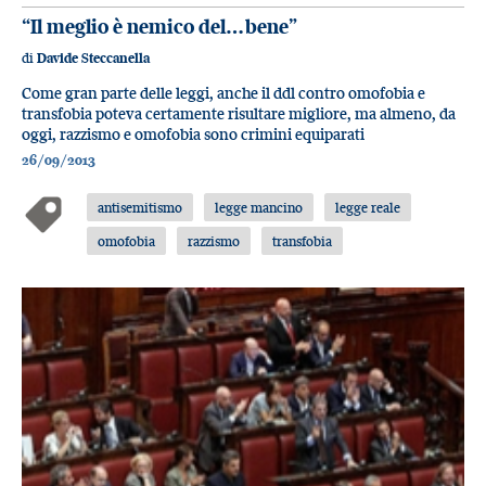
“Il meglio è nemico del…bene”
di
Davide Steccanella
Come gran parte delle leggi, anche il ddl contro omofobia e
transfobia poteva certamente risultare migliore, ma almeno, da
oggi, razzismo e omofobia sono crimini equiparati
26/09/2013
antisemitismo
legge mancino
legge reale
omofobia
razzismo
transfobia