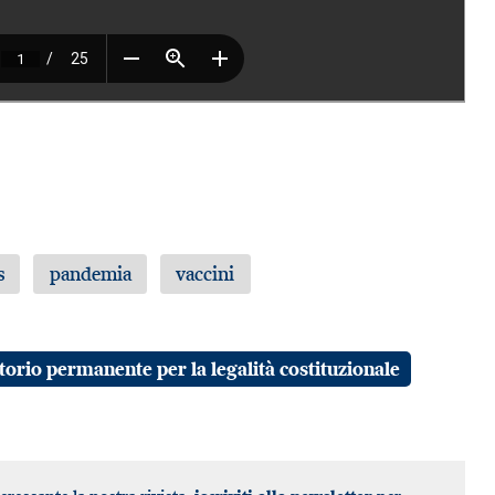
s
pandemia
vaccini
torio permanente per la legalità costituzionale