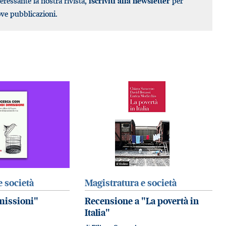
teressante la nostra rivista,
iscriviti alla newsletter
per
ove pubblicazioni.
e società
Magistratura e società
missioni"
Recensione a "La povertà in
Italia"