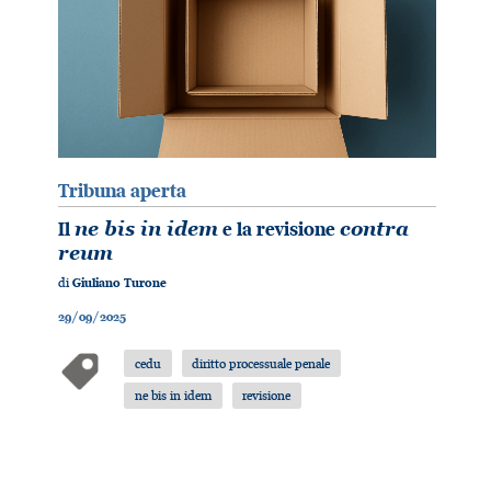
Tribuna aperta
Il
ne bis in idem
e la revisione
contra
reum
di
Giuliano Turone
29/09/2025
cedu
diritto processuale penale
ne bis in idem
revisione