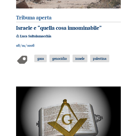
Tribuna aperta
Israele e “quella cosa innominabile”
di
Luca Saltalamacchia
08/01/2026
gaza
genocidio
israele
palestina