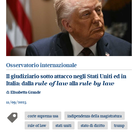
Osservatorio internazionale
Il giudiziario sotto attacco negli Stati Uniti ed in
Italia: dalla
rule of law
alla
rule by law
di
Elisabetta Grande
11/09/2025
corte suprema usa
indipendenza della magistratura
rule of law
stati uniti
stato di diritto
trump