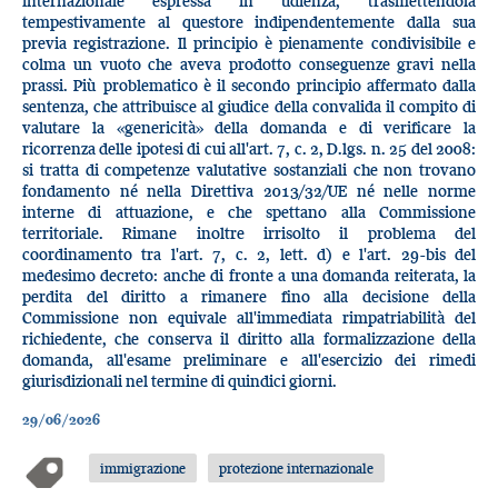
internazionale espressa in udienza, trasmettendola
tempestivamente al questore indipendentemente dalla sua
previa registrazione. Il principio è pienamente condivisibile e
colma un vuoto che aveva prodotto conseguenze gravi nella
prassi. Più problematico è il secondo principio affermato dalla
sentenza, che attribuisce al giudice della convalida il compito di
valutare la «genericità» della domanda e di verificare la
ricorrenza delle ipotesi di cui all'art. 7, c. 2, D.lgs. n. 25 del 2008:
si tratta di competenze valutative sostanziali che non trovano
fondamento né nella Direttiva 2013/32/UE né nelle norme
interne di attuazione, e che spettano alla Commissione
territoriale. Rimane inoltre irrisolto il problema del
coordinamento tra l'art. 7, c. 2, lett. d) e l'art. 29-bis del
medesimo decreto: anche di fronte a una domanda reiterata, la
perdita del diritto a rimanere fino alla decisione della
Commissione non equivale all'immediata rimpatriabilità del
richiedente, che conserva il diritto alla formalizzazione della
domanda, all'esame preliminare e all'esercizio dei rimedi
giurisdizionali nel termine di quindici giorni.
29/06/2026
immigrazione
protezione internazionale