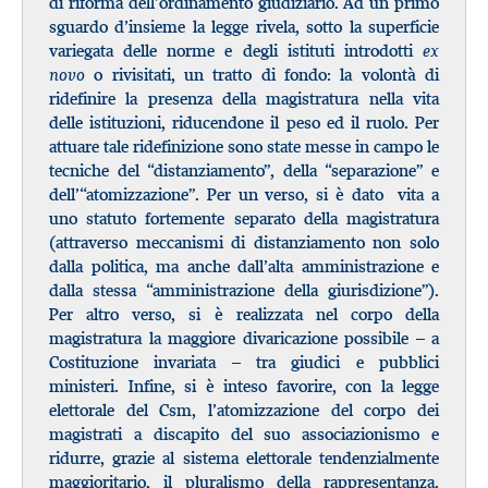
di riforma dell’ordinamento giudiziario. Ad un primo
sguardo d’insieme la legge rivela, sotto la superficie
variegata delle norme e degli istituti introdotti
ex
novo
o rivisitati, un tratto di fondo: la volontà di
ridefinire la presenza della magistratura nella vita
delle istituzioni, riducendone il peso ed il ruolo. Per
attuare tale ridefinizione sono state messe in campo le
tecniche del “distanziamento”, della “separazione” e
dell’“atomizzazione”. Per un verso, si è dato vita a
uno statuto fortemente separato della magistratura
(attraverso meccanismi di distanziamento non solo
dalla politica, ma anche dall’alta amministrazione e
dalla stessa “amministrazione della giurisdizione”).
Per altro verso, si è realizzata nel corpo della
magistratura la maggiore divaricazione possibile – a
Costituzione invariata – tra giudici e pubblici
ministeri. Infine, si è inteso favorire, con la legge
elettorale del Csm, l’atomizzazione del corpo dei
magistrati a discapito del suo associazionismo e
ridurre, grazie al sistema elettorale tendenzialmente
maggioritario, il pluralismo della rappresentanza.