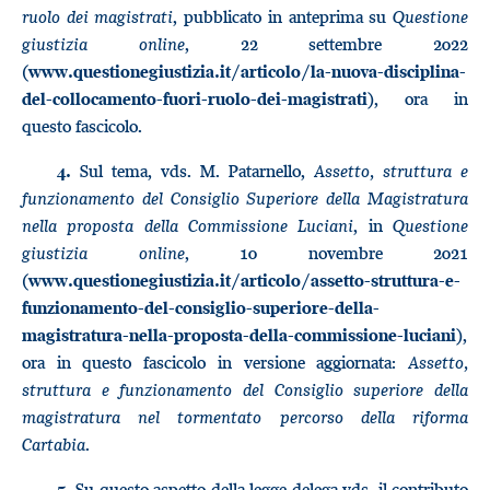
ruolo dei magistrati
, pubblicato in anteprima su
Questione
giustizia online
, 22 settembre 2022
(
www.questionegiustizia.it/articolo/la-nuova-disciplina-
), ora in
del-collocamento-fuori-ruolo-dei-magistrati
questo fascicolo.
Sul tema, vds. M. Patarnello,
Assetto, struttura e
4.
funzionamento del Consiglio Superiore della Magistratura
nella proposta della Commissione Luciani
, in
Questione
giustizia online
, 10 novembre 2021
(
www.questionegiustizia.it/articolo/assetto-struttura-e-
funzionamento-del-consiglio-superiore-della-
),
magistratura-nella-proposta-della-commissione-luciani
ora in questo fascicolo in versione aggiornata:
Assetto,
struttura e funzionamento del Consiglio superiore della
magistratura nel tormentato percorso della riforma
Cartabia
.
Su questo aspetto della legge delega vds. il contributo
5.