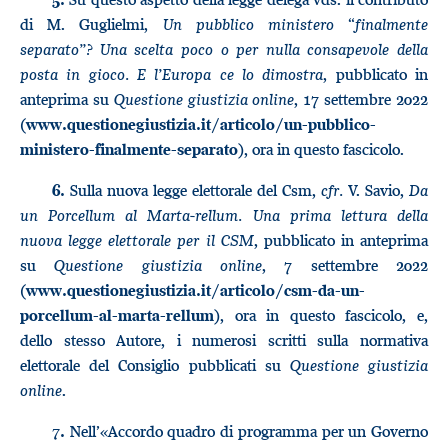
di M. Guglielmi,
Un pubblico ministero “finalmente
separato”? Una scelta poco o per nulla consapevole della
posta in gioco. E l’Europa ce lo dimostra
, pubblicato in
anteprima su
Questione giustizia online
, 17 settembre 2022
(
www.questionegiustizia.it/articolo/un-pubblico-
), ora in questo fascicolo.
ministero-finalmente-separato
Sulla nuova legge elettorale del Csm,
cfr.
V. Savio,
Da
6.
un
Porcellum al Marta-rellum. Una prima lettura della
nuova legge elettorale per il CSM
, pubblicato in anteprima
su
Questione giustizia online
, 7 settembre 2022
(
www.questionegiustizia.it/articolo/csm-da-un-
), ora in questo fascicolo, e,
porcellum-al-marta-rellum
dello stesso Autore, i numerosi scritti sulla normativa
elettorale del Consiglio pubblicati su
Questione giustizia
online
.
Nell’«Accordo quadro di programma per un Governo
7.