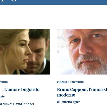
ratura
cinema e letteratura
 – L’amore bugiardo
Bruno Capponi, l'umorist
moderno
zete
di
Umberto Apice
l film di David Fincher