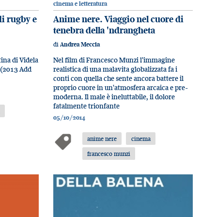
cinema e letteratura
di rugby e
Anime nere. Viaggio nel cuore di
tenebra della 'ndrangheta
di
Andrea Meccia
ina di Videla
Nel film di Francesco Munzi l'immagine
a (2013 Add
realistica di una malavita globalizzata fa i
conti con quella che sente ancora battere il
proprio cuore in un'atmosfera arcaica e pre-
moderna. Il male è ineluttabile, il dolore
fatalmente trionfante
a
05/10/2014
anime nere
cinema
francesco munzi