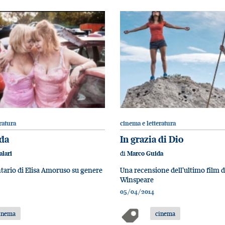
ratura
cinema e letteratura
da
In grazia di Dio
di
alari
Marco Guida
ario di Elisa Amoruso su genere
Una recensione dell'ultimo film 
Winspeare
05/04/2014
inema
cinema