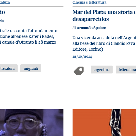
ratura
cinema e letteratura
io
Mar del Plata: una storia 
desaparecidos
eta
di
Armando Spataro
trale racconta l'affondamento
zione albanese Katër i Radës,
Una vicenda accaduta nell'Argent
 canale d'Otranto il 28 marzo
alla base del libro di Claudio Fav
Editore, Torino)
12/10/2014
etteratura
migranti
argentina
letteratur