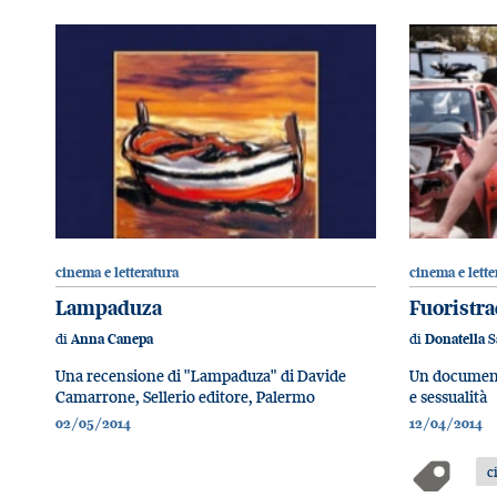
cinema e letteratura
cinema e lette
Lampaduza
Fuoristra
di
di
Anna Canepa
Donatella S
Una recensione di "Lampaduza" di Davide
Un document
Camarrone, Sellerio editore, Palermo
e sessualità
02/05/2014
12/04/2014
c