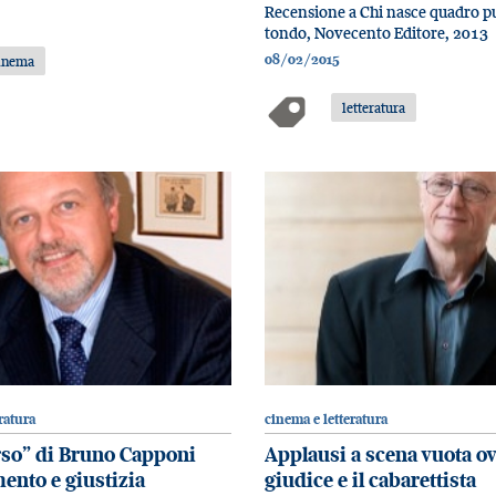
Recensione a Chi nasce quadro p
tondo, Novecento Editore, 2013
08/02/2015
inema
letteratura
ratura
cinema e letteratura
rso” di Bruno Capponi
Applausi a scena vuota ov
mento e giustizia
giudice e il cabarettista