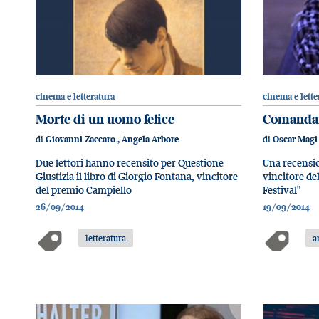
cinema e letteratura
cinema e lette
Morte di un uomo felice
Comanda
di
di
Giovanni Zaccaro
,
Angela Arbore
Oscar Magi
Due lettori hanno recensito per Questione
Una recensio
Giustizia il libro di Giorgio Fontana, vincitore
vincitore de
del premio Campiello
Festival"
26/09/2014
19/09/2014
letteratura
a