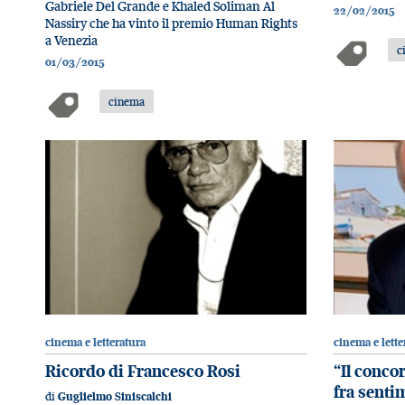
Gabriele Del Grande e Khaled Soliman Al
22/02/2015
Nassiry che ha vinto il premio Human Rights
a Venezia
c
01/03/2015
cinema
cinema e letteratura
cinema e lette
Ricordo di Francesco Rosi
“Il conco
fra senti
di
Guglielmo Siniscalchi