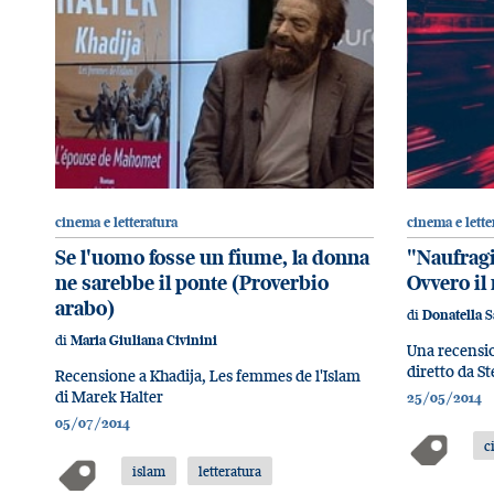
cinema e letteratura
cinema e lette
Se l'uomo fosse un fiume, la donna
"Naufragi
ne sarebbe il ponte (Proverbio
Ovvero il
arabo)
di
Donatella S
di
Maria Giuliana Civinini
Una recensio
diretto da S
Recensione a Khadija, Les femmes de l'Islam
di Marek Halter
25/05/2014
05/07/2014
c
islam
letteratura