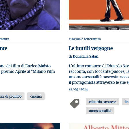
ratura
cinema e letteratura
nte
Le inutili vergogne
di
Donatella Salari
ne del film di Enrico Maisto
L'ultimo romanzo di Eduardo Sav
l premio Aprile al "Milano Film
racconta, con toccante pudore, la
un’omossessualità nascosta, ac
il protagonista attraverso le sue 
12/09/2014
nni di piombo
cinema
eduardo savarese
le
omosessualità