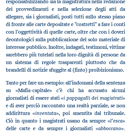
responsabilizzando sia la magistratura nella redazione
dei provvedimenti e nella selezione degli atti da
allegare, sia i giornalisti, posti tutti sullo stesso piano
di fronte alle carte depositate e “costretti” a fare i conti
con l’oggettività di quelle carte, oltre che con i doveri
deontologici sulla pubblicazione del solo materiale di
interesse pubblico. Inoltre, indagati, testimoni, vittime
sarebbero più tutelati nella loro dignità di persone da
un sistema di regole trasparenti piuttosto che da
brandelli di notizie sfuggite al (finto) proibizionismo.
Tanto per fare un esempio: all’indomani della sentenza
su «Mafia-capitale» c’è chi ha accusato alcuni
i pappagalli dei magistrati
giornalisti di essere stati «
»
e di aver perciò raccontato una realtà parziale, se non
inventata
addirittura «
», poi smentita dal tribunale.
l’esca
Ciò in quanto i magistrati usano da sempre «
»
abboccano
.
delle carte e da sempre i giornalisti «
»