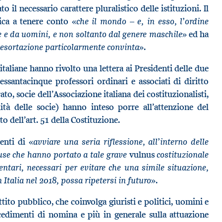
to il necessario carattere pluralistico delle istituzioni. Il
che il mondo – e, in esso, l’ordine
ica a tenere conto «
 e da uomini, e non soltanto dal genere maschile
» ed ha
’esortazione particolarmente convinta
».
 italiane hanno rivolto una lettera ai Presidenti delle due
essantacinque professori ordinari e associati di diritto
o, socie dell’Associazione italiana dei costituzionalisti,
ità delle socie) hanno inteso porre all’attenzione del
o dell’art. 51 della Costituzione.
avviare una seria riflessione, all’interno delle
enti di «
use che hanno portato a tale grave
costituzionale
vulnus
entari, necessari per evitare che una simile situazione,
Italia nel 2018, possa ripetersi in futuro
».
ttito pubblico, che coinvolga giuristi e politici, uomini e
cedimenti di nomina e più in generale sulla attuazione