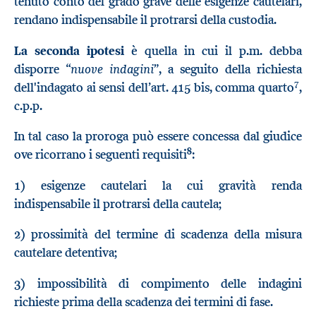
tenuto conto del grado grave delle esigenze cautelari,
rendano indispensabile il protrarsi della custodia.
La seconda ipotesi
è quella in cui il p.m. debba
nuove indagini
disporre “
”, a seguito della richiesta
7
dell'indagato ai sensi dell’art. 415 bis, comma quarto
,
c.p.p.
In tal caso la proroga può essere concessa dal giudice
8
ove ricorrano i seguenti requisiti
:
1) esigenze cautelari la cui gravità renda
indispensabile il protrarsi della cautela;
2) prossimità del termine di scadenza della misura
cautelare detentiva;
3) impossibilità di compimento delle indagini
richieste prima della scadenza dei termini di fase.