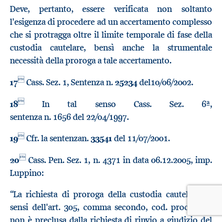
Deve, pertanto, essere verificata non soltanto
l'esigenza di procedere ad un accertamento complesso
che si protragga oltre il limite temporale di fase della
custodia cautelare, bensì anche la strumentale
necessità della proroga a tale accertamento.

17
Cass. Sez. 1, Sentenza n.
25234
del10/06/2002.

18
In tal senso Cass. Sez. 6ª,
sentenza n. 1656 del 22/04/1997.

19
Cfr. la sentenzan.
33541
del 11/07/2001.

20
Cass. Pen. Sez. 1, n. 4371 in data 06.12.2005, imp.
Luppino:
“La richiesta di proroga della custodia cautelare, ai
sensi dell'art. 305, comma secondo, cod. proc. pen.,
non è preclusa dalla richiesta di rinvio a giudizio del