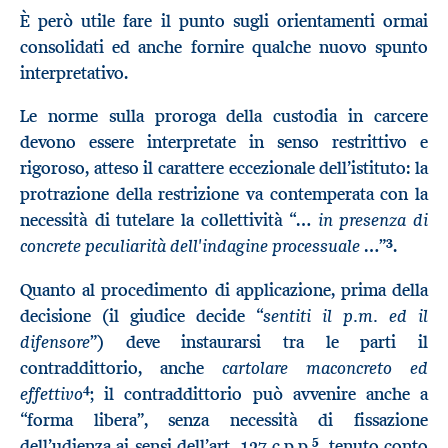
È però utile fare il punto sugli orientamenti ormai
consolidati ed anche fornire qualche nuovo spunto
interpretativo.
Le norme sulla proroga della custodia in carcere
devono essere interpretate in senso restrittivo e
rigoroso, atteso il carattere eccezionale dell’istituto: la
protrazione della restrizione va contemperata con la
…
in presenza di
necessità di tutelare la collettività “
3
concrete peculiarità dell'indagine processuale …
”
.
Quanto al procedimento di applicazione, prima della
sentiti il p.m. ed il
decisione (il giudice decide “
difensore
”) deve instaurarsi tra le parti il
cartolare ma
concreto ed
contraddittorio, anche
4
effettivo
; il contraddittorio può avvenire anche a
“forma libera”, senza necessità di fissazione
5
dell’udienza ai sensi dell’art. 127 c.p.p.
, tenuto conto