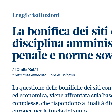
Leggi e istituzioni
La bonifica dei sit
disciplina amminist
penale e norme sov
di
Giulia Naldi
praticante avvocato, Foro di Bologna
La questione delle bonifiche dei siti co
ed economica, viene affrontata sula base
complesse, che rispondono a finalità d
europee per la tutela del suolo