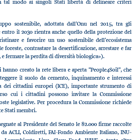
n tal modo ai singoli Stati libertà di delineare criteri
uppo sostenibile, adottata dall’Onu nel 2015, tra gli
e entro il 2030 rientra anche quello della protezione del
ristinare e favorire un uso sostenibile dell’ecosistema
le foreste, contrastare la desertificazione, arrestare e far
 e fermare la perdita di diversità biologica»).
 hanno creato la rete libera e aperta “People4Soil”, che
teggere il suolo da cemento, inquinamento e interessi
tiva dei cittadini europei (ICE), importante strumento di
erso cui i cittadini possono invitare la Commissione
ste legislative. Per procedura la Commissione richiede
te Stati membri.
egnate al Presidente del Senato le 82.000 firme raccolte
a da ACLI, Coldiretti, FAI-Fondo Ambiente Italiano, INU-