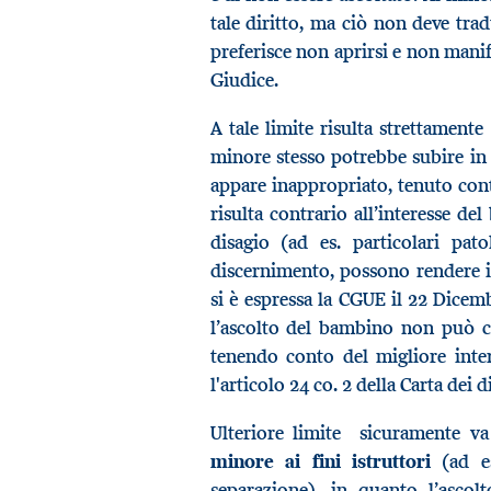
tale diritto, ma ciò non deve tr
preferisce non aprirsi e non manife
Giudice.
A tale limite risulta strettamente
minore stesso potrebbe subire in c
appare inappropriato, tenuto conto
risulta contrario all’interesse 
disagio (ad es. particolari pat
discernimento, possono rendere i
si è espressa la CGUE il 22 Dicemb
l’ascolto del bambino non può co
tenendo conto del migliore inter
l'articolo 24 co. 2 della Carta dei 
Ulteriore limite sicuramente va
minore ai fini istruttori
(ad es
separazione), in quanto l’ascol