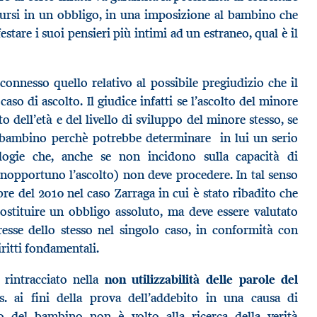
adursi in un obbligo, in una imposizione al bambino che
stare i suoi pensieri più intimi ad un estraneo, qual è il
 connesso quello relativo al possibile pregiudizio che il
aso di ascolto. Il giudice infatti se l’ascolto del minore
 dell’età e del livello di sviluppo del minore stesso, se
del bambino perchè potrebbe determinare in lui un serio
ologie che, anche se non incidono sulla capacità di
nopportuno l’ascolto) non deve procedere. In tal senso
re del 2010 nel caso Zarraga in cui è stato ribadito che
stituire un obbligo assoluto, ma deve essere valutato
esse dello stesso nel singolo caso, in conformità con
diritti fondamentali.
 rintracciato nella
non
utilizzabilità delle parole del
. ai fini della prova dell’addebito in una causa di
to del bambino non è volto alla ricerca della verità