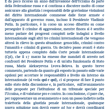
È da poco ricorso un anno dall’invasione dell’Ucraina da parte
della Federazione russa e si continua a discutere molto di come
assicurare alla giustizia i responsabili delle gravissime violazioni
del diritto internazionale commesse dalle forze armate e
dall’apparato di governo russo, incluso il Presidente Vladimir
Putin. In particolare, è in corso un acceso dibattito su come
perseguire il crimine di aggressione, mentre finora si è sentito
meno parlare dei progressi compiuti nelle indagini a livello
internazionale sugli altri tre crimini internazionali che vengono
altresì in rilevo in questa situazione: genocidio, crimini contro
l'umanità e crimini di guerra. Un decisivo passo avanti è stato
tuttavia appena compiuto dalla Corte penale internazionale
(Cpi), che il 17 marzo ha emesso due mandati di arresto nei
confronti del Presidente Putin e di un’alta funzionaria di Stato
russa, Maria Alekseyevna Lvova-Belova. In questo breve
commento, partendo da quanto già esposto in passato sulle varie
opzioni per accertare le responsabilità a livello sia interno sia
internazionale (si veda
qui
e
qui
), ci si propone di fare il punto
sullo stato della discussione e, in particolare, sull’avanzamento
delle proposte per l’istituzione di un tribunale speciale per
l’Ucraina, e di valutarne pro e contro. In conclusione, ci pare che,
per rappresentare un avanzamento e non un passo indietro nella
traiettoria della giustizia penale internazionale, qualunque
nuova soluzione non dovrà essere
ad hoc
e dovrà coordinarsi