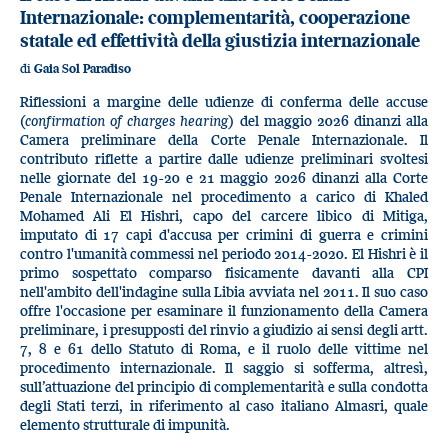
Internazionale: complementarità, cooperazione
statale ed effettività della giustizia internazionale
di
Gaia Sol Paradiso
Riflessioni a margine delle udienze di conferma delle accuse
(
confirmation of charges hearing
) del maggio 2026 dinanzi alla
Camera preliminare della Corte Penale Internazionale. Il
contributo riflette a partire dalle udienze preliminari svoltesi
nelle giornate del 19-20 e 21 maggio 2026 dinanzi alla Corte
Penale Internazionale nel procedimento a carico di Khaled
Mohamed Ali El Hishri, capo del carcere libico di Mitiga,
imputato di 17 capi d'accusa per crimini di guerra e crimini
contro l'umanità commessi nel periodo 2014-2020. El Hishri è il
primo sospettato comparso fisicamente davanti alla CPI
nell'ambito dell'indagine sulla Libia avviata nel 2011. Il suo caso
offre l'occasione per esaminare il funzionamento della Camera
preliminare, i presupposti del rinvio a giudizio ai sensi degli artt.
7, 8 e 61 dello Statuto di Roma, e il ruolo delle vittime nel
procedimento internazionale. Il saggio si sofferma, altresì,
sull’attuazione del principio di complementarità e sulla condotta
degli Stati terzi, in riferimento al caso italiano Almasri, quale
elemento strutturale di impunità.