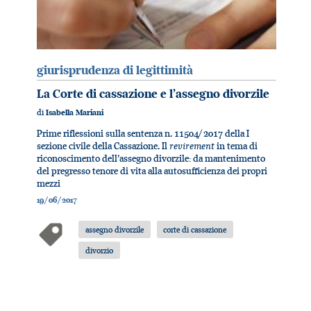
giurisprudenza di legittimità
La Corte di cassazione e l’assegno divorzile
di
Isabella Mariani
Prime riflessioni sulla sentenza n. 11504/ 2017 della I
revirement
sezione civile della Cassazione. Il
in tema di
riconoscimento dell’assegno divorzile: da mantenimento
del pregresso tenore di vita alla autosufficienza dei propri
mezzi
19/06/2017
assegno divorzile
corte di cassazione
divorzio