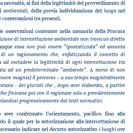
la necessità, ai fini della legittimità del provvedimento di
ambientali,
luogo
ni
della previa individuazione del
nel
e conversazioni tra presenti.
 le osservazioni contenute nella memoria della Procura
izione di intercettazione ambientale non trova un diretto
essa non può essere “ipostatizzata” ed assunta
unque
di un ragionamento che, enfatizzando il concetto di
 ad escludere la legittimità di ogni intercettazione tra
gata ad un predeterminato “ambiente”. A meno di non
mponere magnis) il percorso – a suo tempo magistralmente
estano - dei giuristi che , dopo aver elaborato, a partire
che finivano poi con il ragionare solo o prevalentemente
colandosi progressivamente dai testi normativi.
 aver confermato l’orientamento, pacifico fino alla
o il quale per la autorizzazione alla intercettazione di
i luoghi
ecessario indicare nel decreto autorizzativo
ove