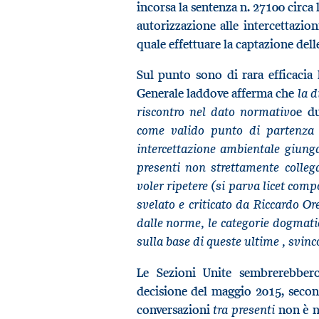
incorsa la sentenza n. 27100 circa 
autorizzazione alle intercettazio
quale effettuare la captazione dell
Sul punto sono di rara efficacia
la d
Generale laddove afferma che
riscontro nel dato normativo
e d
come valido punto di partenza 
intercettazione ambientale giunga
presenti non strettamente colle
voler ripetere (si parva licet co
svelato e criticato da Riccardo Or
dalle norme, le categorie dogmati
sulla base di queste ultime , svin
Le Sezioni Unite sembrerebbero
decisione del maggio 2015, second
tra presenti
conversazioni
non è n