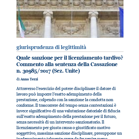
giurisprudenza di legittimità
Quale sanzione per il licenziamento tardivo?
Commento alla sentenza della Cassazione
n. 30985/2017 (Sez. Unite)
di
Anna Terzi
Attraverso l’esercizio del potere disciplinare il datore di
lavoro può imporre l’esatto adempimento della
prestazione, colpendo con la sanzione la condotta non
conforme. Il trascorrere del tempo senza contestazioni è
invece significativo di una valutazione datoriale di fiducia
sull’esatto adempimento della prestazione per il futuro,
senza necessità di un intervento sanzionatorio. Il
licenziamento per giusta causa o giustificato motivo
soggettivo, massima sanzione disciplinare, presuppone un
inadempimento talmente grave da far venire meno